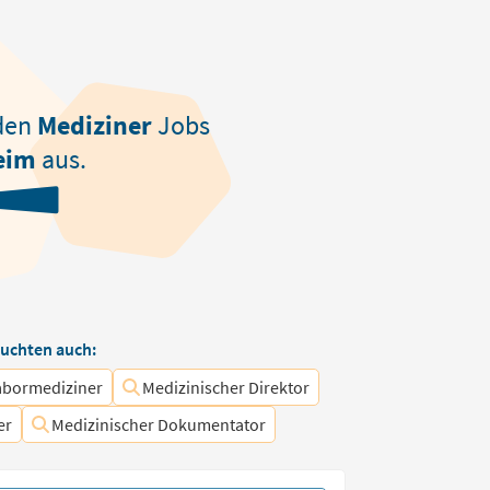
den
Mediziner
Jobs
eim
aus.
uchten auch:
abormediziner
Medizinischer Direktor
er
Medizinischer Dokumentator