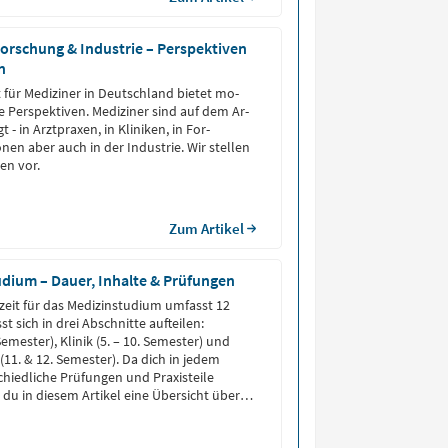
Forschung & Industrie – Perspektiven
n
 für Me­di­zi­ner in Deutsch­land bie­tet mo­
Per­spek­ti­ven. Me­di­zi­ner sind auf dem Ar­
 - in Arzt­pra­xen, in Kli­ni­ken, in For­
io­nen aber auch in der In­dus­trie. Wir stellen
en vor.
Zum Artikel
dium – Dauer, Inhalte & Prüfungen
zeit für das Medizinstudium umfasst 12
t sich in drei Abschnitte aufteilen:
 Semester), Klinik (5. – 10. Semester) und
(11. & 12. Semester). Da dich in jedem
hiedliche Prüfungen und Praxisteile
 du in diesem Artikel eine Übersicht über
ium, damit du bestens […]