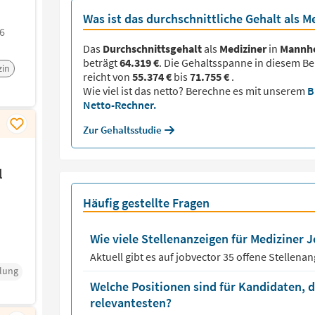
Was ist das durchschnittliche Gehalt als 
6
Das
Durchschnittsgehalt
als
Mediziner
in
Mannh
beträgt
64.319 €
. Die Gehaltsspanne in diesem Be
zin
reicht von
55.374 €
bis
71.755 €
.
Wie viel ist das netto? Berechne es mit unserem
B
Netto-Rechner.
Zur Gehaltsstudie
l
Häufig gestellte Fragen
Wie viele Stellenanzeigen für Mediziner J
Aktuell gibt es auf jobvector
35
offene Stellena
klung
Welche Positionen sind für Kandidaten, 
relevantesten?