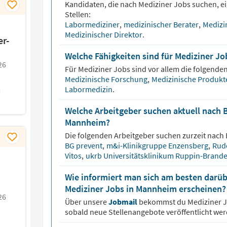
Kandidaten, die nach
Mediziner
Jobs suchen, ei
Stellen:
Labormediziner
,
medizinischer Berater
,
Medizi
Medizinischer Direktor
.
er-
Welche Fähigkeiten sind für Mediziner Jo
26
Für
Mediziner
Jobs sind vor allem die folgenden
Medizinische Forschung
,
Medizinische Produk
Labormedizin
.
Welche Arbeitgeber suchen aktuell nach 
Mannheim?
Die folgenden Arbeitgeber suchen zurzeit nach
BG prevent
,
m&i-Klinikgruppe Enzensberg
,
Rudo
Vitos
,
ukrb Universitätsklinikum Ruppin-Bran
Wie informiert man sich am besten darüb
Mediziner Jobs in Mannheim erscheinen?
26
Über unsere
Jobmail
bekommst du
Mediziner
J
sobald neue Stellenangebote veröffentlicht wer