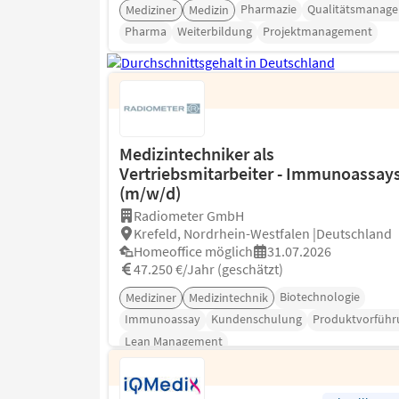
Pharmazie
Qualitätsmanag
Mediziner
Medizin
Pharma
Weiterbildung
Projektmanagement
Medizintechniker als
Vertriebsmitarbeiter - Immunoassay
(m/w/d)
Radiometer GmbH
Krefeld, Nordrhein-Westfalen |Deutschland
Homeoffice möglich
31.07.2026
47.250 €/Jahr (geschätzt)
Biotechnologie
Mediziner
Medizintechnik
Immunoassay
Kundenschulung
Produktvorführ
Lean Management