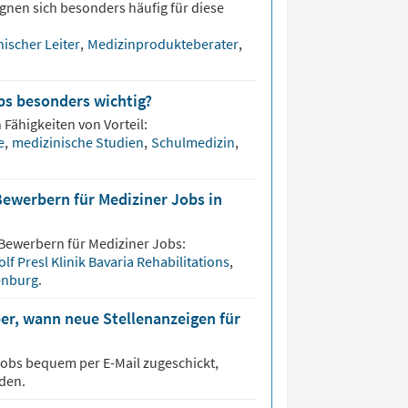
gnen sich besonders häufig für diese
nischer Leiter
,
Medizinprodukteberater
,
bs besonders wichtig?
 Fähigkeiten von Vorteil:
te
,
medizinische Studien
,
Schulmedizin
,
Bewerbern für Mediziner Jobs in
 Bewerbern für
Mediziner
Jobs:
lf Presl Klinik Bavaria Rehabilitations
,
denburg
.
er, wann neue Stellenanzeigen für
obs bequem per E-Mail zugeschickt,
den.