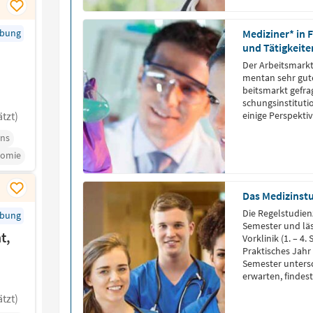
rbung
Mediziner* in 
und Tätigkeite
Der Ar­beits­markt
men­tan sehr gute 
beits­markt ge­fragt
schungs­in­sti­tu­t
tzt)
einige Perspektiv
ns
omie
Das Medizinstu
Die Regelstudien
rbung
Semester und läss
t,
Vorklinik (1. – 4.
Praktisches Jahr 
Semester untersc
erwarten, findest
das Medizinstud
tzt)