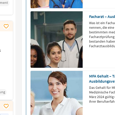
ement
Facharzt – Aus
Was ist ein Facha
nennen, die eine
bestimmten mediz
Facharztprüfung
bestanden haben
Facharztausbild
s
einzelnen Bundes
eine Weiterbild
die […]
MFA Gehalt – T
Ausbildungsve
Das Gehalt für M
ung
Medizinische Fach
März 2024 gültig
ihrer Berufserfa