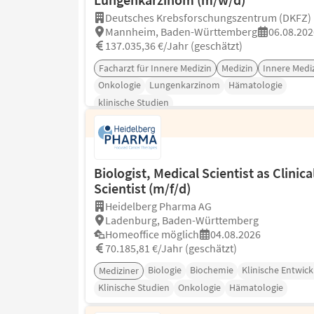
Deutsches Krebsforschungszentrum (DKFZ)
Mannheim, Baden-Württemberg
06.08.202
137.035,36 €/Jahr (geschätzt)
Facharzt für Innere Medizin
Medizin
Innere Medi
Onkologie
Lungenkarzinom
Hämatologie
klinische Studien
Biologist, Medical Scientist as Clinica
Scientist (m/f/d)
Heidelberg Pharma AG
Ladenburg, Baden-Württemberg
Homeoffice möglich
04.08.2026
70.185,81 €/Jahr (geschätzt)
Biologie
Biochemie
Klinische Entwic
Mediziner
Klinische Studien
Onkologie
Hämatologie