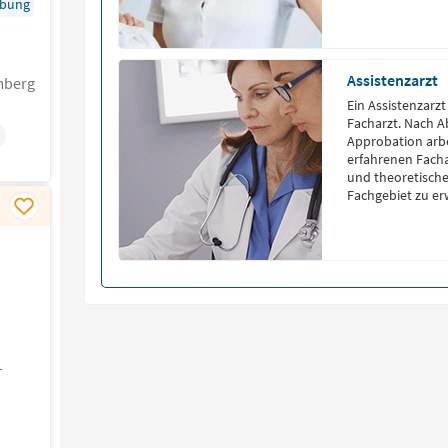
rbung
Assistenzarzt
mberg
Ein Assistenzarzt
Facharzt. Nach 
Approbation arbe
erfahrenen Facha
und theoretisch
Fachgebiet zu e
–