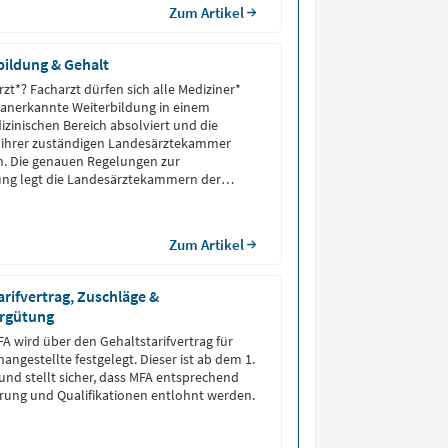
Zum Artikel
bildung & Gehalt
rzt*? Facharzt dürfen sich alle Mediziner*
 anerkannte Weiterbildung in einem
inischen Bereich absolviert und die
 ihrer zuständigen Landesärztekammer
. Die genauen Regelungen zur
ung legt die Landesärztekammern der
länder fest. Aber lohnt es sich überhaupt,
ung zum Facharzt* zu machen? 3 Gründe für
Zum Artikel
arifvertrag, Zuschläge &
rgütung
FA wird über den Gehaltstarifvertrag für
angestellte festgelegt. Dieser ist ab dem 1.
 und stellt sicher, dass MFA entsprechend
hrung und Qualifikationen entlohnt werden.