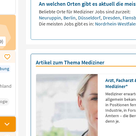
An welchen Orten gibt es aktuell die mei
Beliebte Orte für
Mediziner
Jobs sind zurzeit:
Neuruppin
,
Berlin
,
Düsseldorf
,
Dresden
,
Flens
Die meisten Jobs gibt es in:
Nordrhein-Westfal
9)
Artikel zum Thema Mediziner
rbung
Arzt, Facharzt
hland
Mediziner*
Mediziner erwarte
allgemein bekann
logie
in Positionen fer
Industrie, in Fo
Ämtern – die Ber
denn je.