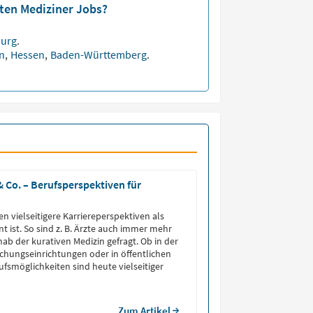
sten Mediziner Jobs?
burg
.
en
,
Hessen
,
Baden-Württemberg
.
 & Co. – Berufsperspektiven für
n vielseitigere Karriereperspektiven als
t ist. So sind z. B. Ärzte auch immer mehr
nab der kurativen Medizin gefragt. Ob in der
rschungseinrichtungen oder in öffentlichen
ufsmöglichkeiten sind heute vielseitiger
Zum Artikel