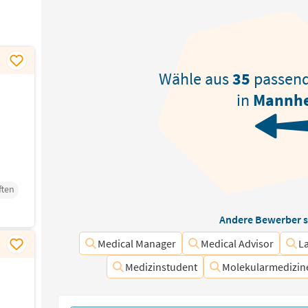
Wähle aus
35
passen
in
Mannh
ften
Andere Bewerber s
Medical Manager
Medical Advisor
L
Medizinstudent
Molekularmedizin