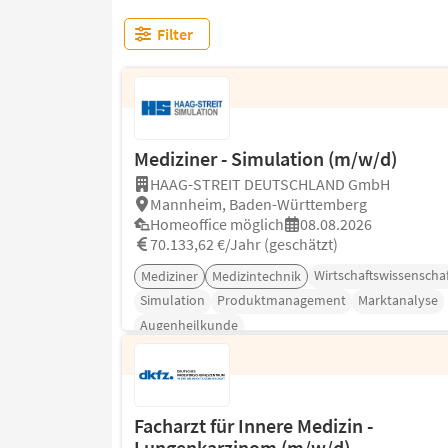
Filter
Mediziner - Simulation (m/w/d)
HAAG-STREIT DEUTSCHLAND GmbH
Mannheim, Baden-Württemberg
Homeoffice möglich
08.08.2026
70.133,62 €/Jahr (geschätzt)
Wirtschaftswissenscha
Mediziner
Medizintechnik
Simulation
Produktmanagement
Marktanalyse
Augenheilkunde
Facharzt für Innere Medizin -
Lungenkarzinom (m/w/d)