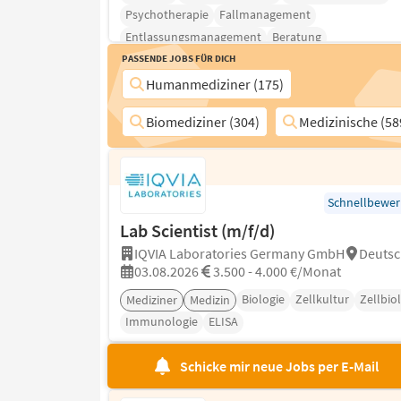
Psychotherapie
Fallmanagement
Entlassungsmanagement
Beratung
Passende Jobs für Dich
Humanmediziner (175)
Biomediziner (304)
Medizinische (58
Schnellbewe
Lab Scientist (m/f/d)
IQVIA Laboratories Germany GmbH
Deutsc
03.08.2026
3.500 - 4.000 €/Monat
Biologie
Zellkultur
Zellbio
Mediziner
Medizin
Immunologie
ELISA
Schicke mir neue Jobs per E-Mail