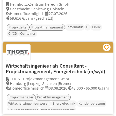
Helmholtz-Zentrum hereon GmbH
Geesthacht, Schleswig-Holstein
Homeoffice möglich
27.07.2026
59.616 €/Jahr (geschätzt)
Informatik
IT
Linux
Projektleiter
Projektmanagement
CI/CD
Container
Wirtschaftsingenieur als Consultant -
Projektmanagement, Energietechnik (m/w/d)
THOST Projektmanagement GmbH
Hamburg |Leipzig, Sachsen |Bremen...
Homeoffice möglich
08.08.2026
48.000 - 65.000 €/Jahr
Projektmanager
Projektmanagement
Wirtschaftsingenieurwesen
Energietechnik
Kundenberatung
Risikomanagement
Vertragsmanagement