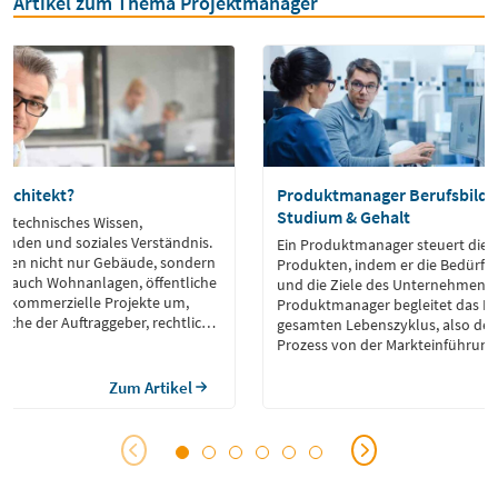
Artikel zum Thema Projektmanager
Architekt?
Produktmanager Berufsbild 
Studium & Gehalt
nt technisches Wissen,
finden und soziales Verständnis.
Ein Produktmanager steuert die 
alten nicht nur Gebäude, sondern
Produkten, indem er die Bedürfn
n auch Wohnanlagen, öffentliche
und die Ziele des Unternehmens a
d kommerzielle Projekte um,
Produktmanager begleitet das P
sche der Auftraggeber, rechtliche
gesamten Lebenszyklus, also de
weltaspekte sowie die
Prozess von der Markteinführung
zukünftigen Nutzer
Marktaustritt.
Zum Artikel