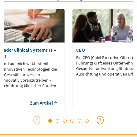
Leader Clinical Systems IT –
CEO
cht
Ein CEO (Chief Executive Officer) i
Führungskraft eines Unternehmen
rend auf mich wirkt, ist mit
Gesamtverantwortung für dessen 
d innovativen Technologien die
Ausrichtung und operativen Erfol
on Geschäftsprozessen
 innovativ voranzutreiben -
Durchführung klinischer Studien
Zum Artikel