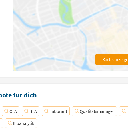
Karte anzeig
ote für dich
CTA
BTA
Laborant
Qualitätsmanager
e
Bioanalytik