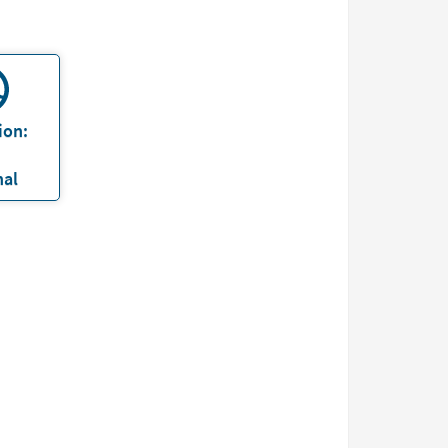
ion:
nal