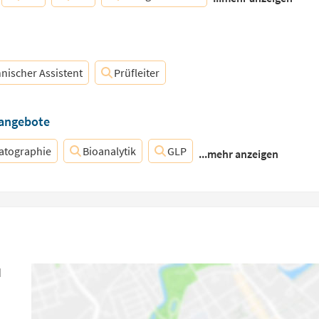
nischer Assistent
Prüfleiter
nangebote
tographie
Bioanalytik
GLP
...mehr anzeigen
H