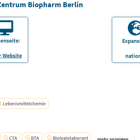
Zentrum Biopharm Berlin
enseite:
Expans
 Website
natio
Lebensmittelchemie
CTA
BTA
Biologielaborant
...mehr anzeigen