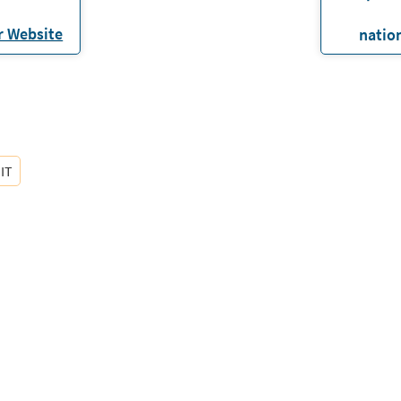
 Website
natio
IT