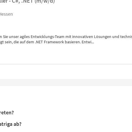
ler - C#, .NET (m/w/d)
 Hessen
hern Sie unser agiles Entwicklungs-Team mit innovativen Lösungen und tech
t sein, die auf dem .NET Framework basieren. Entwi...
reten?
atriga ab?