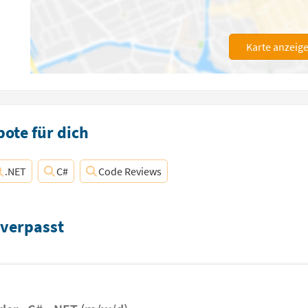
Karte anzeig
ote für dich
.NET
C#
Code Reviews
 verpasst