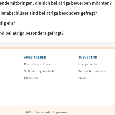
ende mitbringen, die sich bei atriga bewerben möchten?
enabschlüsse sind bei atriga besonders gefragt?
fig ein?
nd bei atriga besonders gefragt?
ARBEITGEBER
JOBVECTOR
Produkte und Preise
Über jobvector
Stellenanzeigen schalten
Karriere bei jobvector
HR-Wissen
Presse
AGB
Datenschutz
Impressum