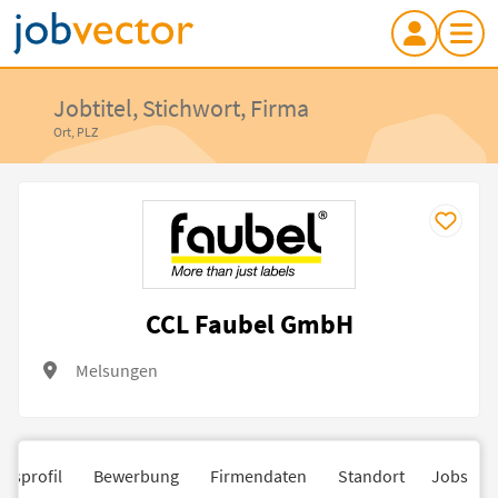
Jobtitel, Stichwort, Firma
Ort, PLZ
CCL Faubel GmbH
Melsungen
nsprofil
Bewerbung
Firmendaten
Standort
Jobs