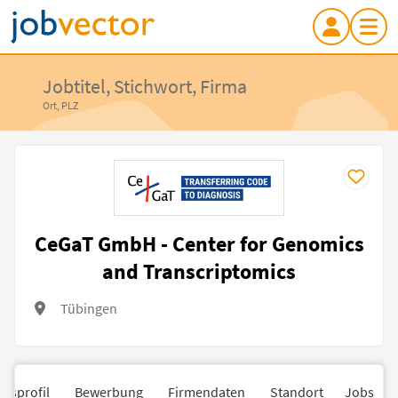
Jobtitel, Stichwort, Firma
Ort, PLZ
CeGaT GmbH - Center for Genomics
and Transcriptomics
Tübingen
nsprofil
Bewerbung
Firmendaten
Standort
Jobs