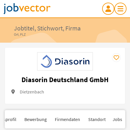
Jobtitel, Stichwort, Firma
Ort, PLZ
Diasorin Deutschland GmbH
Dietzenbach
nsprofil
Bewerbung
Firmendaten
Standort
Jobs