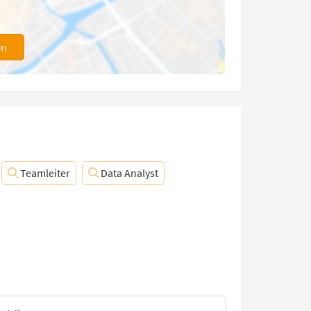
en
Teamleiter
Data Analyst