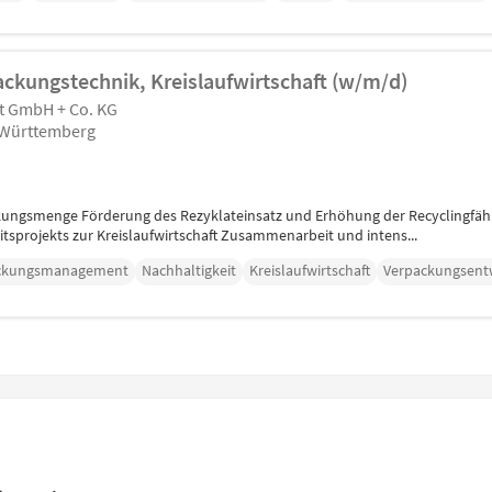
ackungstechnik, Kreislaufwirtschaft (w/m/d)
t GmbH + Co. KG
-Württemberg
ckungsmenge Förderung des Rezyklateinsatz und Erhöhung der Recyclingfä
tsprojekts zur Kreislaufwirtschaft Zusammenarbeit und intens...
ckungsmanagement
Nachhaltigkeit
Kreislaufwirtschaft
Verpackungsent