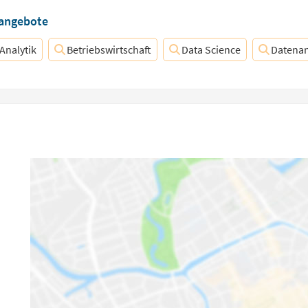
nangebote
Analytik
Betriebswirtschaft
Data Science
Datenan