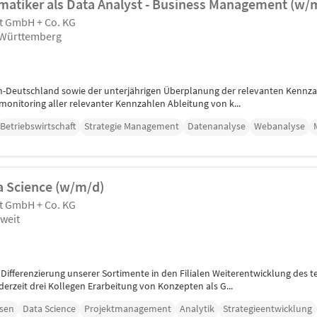
rmatiker als Data Analyst - Business Management (w/
t GmbH + Co. KG
-Württemberg
m-Deutschland sowie der unterjährigen Überplanung der relevanten Kennzah
monitoring aller relevanter Kennzahlen Ableitung von k...
Betriebswirtschaft
Strategie Management
Datenanalyse
Webanalyse
a Science (w/m/d)
t GmbH + Co. KG
weit
 Differenzierung unserer Sortimente in den Filialen Weiterentwicklung des 
erzeit drei Kollegen Erarbeitung von Konzepten als G...
esen
Data Science
Projektmanagement
Analytik
Strategieentwicklung