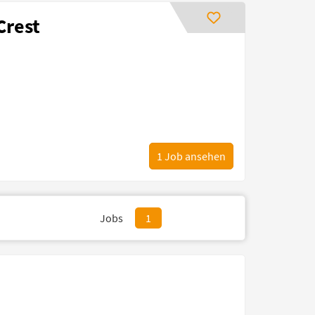
Crest
1
Job ansehen
Jobs
1