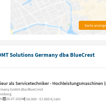
Karte anzeig
 DMT Solutions Germany dba BlueCrest
nieur als Servicetechniker - Hochleistungsmaschinen 
rmany GmbH dba BlueCrest
temberg
ch
26.07.2026
50.000 - 57.000 €/Jahr