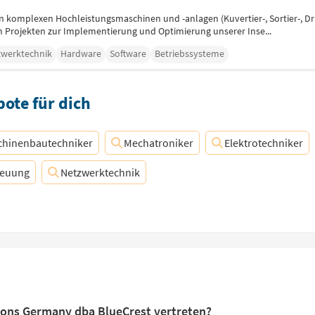
n komplexen Hochleistungsmaschinen und -anlagen (Kuvertier-, Sortier-, 
 Projekten zur Implementierung und Optimierung unserer Inse...
zwerktechnik
Hardware
Software
Betriebssysteme
ote für dich
chinenbautechniker
Mechatroniker
Elektrotechniker
reuung
Netzwerktechnik
ions Germany dba BlueCrest vertreten?