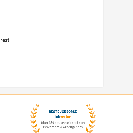
rest
BESTE JOBBÖRSE
job
vector
über 150 x ausgezeichnet von
Bewerbern & Arbeitgebern