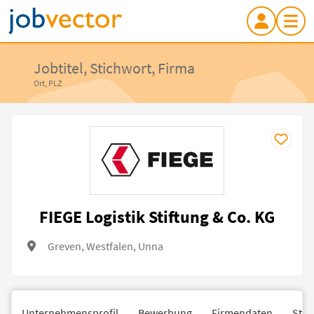
Jobtitel, Stichwort, Firma
Ort, PLZ
FIEGE Logistik Stiftung & Co. KG
Greven, Westfalen, Unna
Unternehmensprofil
Bewerbung
Firmendaten
Stan