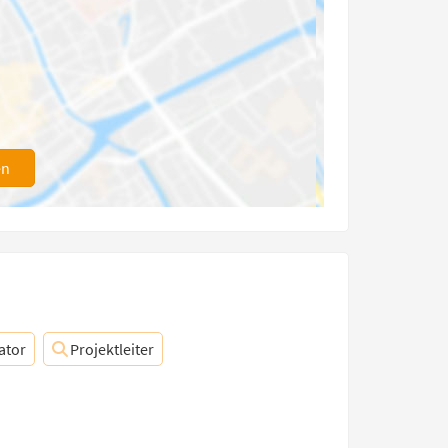
en
ator
Projektleiter