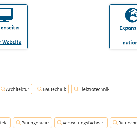
enseite:
Expans
 Website
natio
Architektur
Bautechnik
Elektrotechnik
tekt
Bauingenieur
Verwaltungsfachwirt
Bautechn