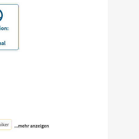
ion:
nal
iker
...mehr anzeigen