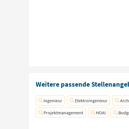
Weitere passende Stellenangeb
Ingenieur
Elektroingenieur
Arch
Projektmanagement
HOAI
Budge