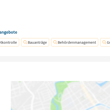
nangebote
tkontrolle
Bauanträge
Behördenmanagement
G