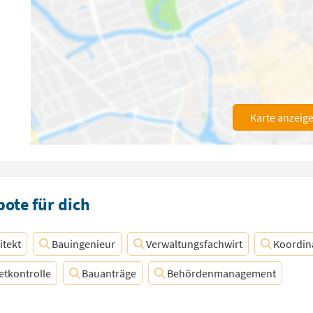
Karte anzeig
ote für dich
itekt
Bauingenieur
Verwaltungsfachwirt
Koordin
tkontrolle
Bauanträge
Behördenmanagement