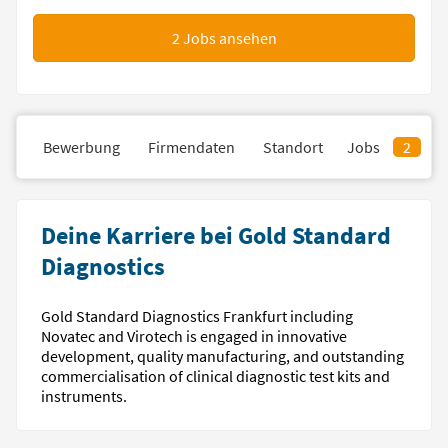
2
Jobs ansehen
il
Bewerbung
Firmendaten
Standort
Jobs
2
Deine Karriere bei Gold Standard
Diagnostics
Gold Standard Diagnostics Frankfurt including
Novatec and Virotech is engaged in innovative
development, quality manufacturing, and outstanding
commercialisation of clinical diagnostic test kits and
instruments.