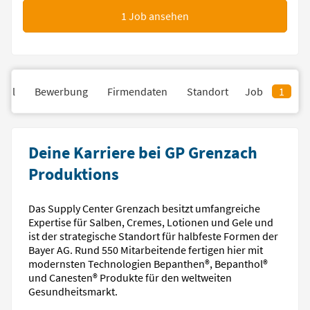
1
Job ansehen
fil
Bewerbung
Firmendaten
Standort
Job
1
Deine Karriere bei GP Grenzach
Produktions
Das Supply Center Grenzach besitzt umfangreiche
Expertise für Salben, Cremes, Lotionen und Gele und
ist der strategische Standort für halbfeste Formen der
Bayer AG. Rund 550 Mitarbeitende fertigen hier mit
modernsten Technologien Bepanthen®, Bepanthol®
und Canesten® Produkte für den weltweiten
Gesundheitsmarkt.