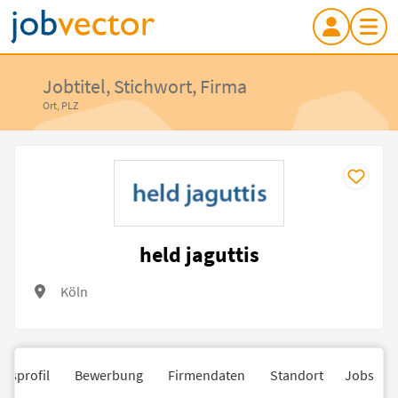
Jobtitel, Stichwort, Firma
Ort, PLZ
held jaguttis
Köln
nsprofil
Bewerbung
Firmendaten
Standort
Jobs