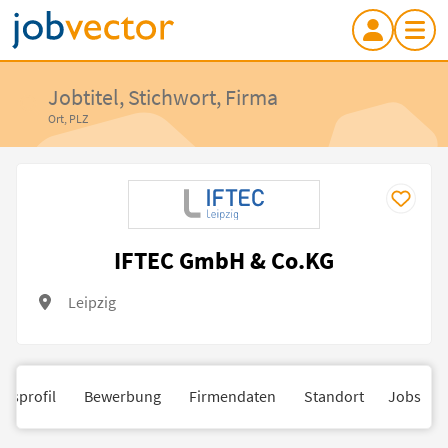
Jobtitel, Stichwort, Firma
Ort, PLZ
IFTEC GmbH & Co.KG
Leipzig
nsprofil
Bewerbung
Firmendaten
Standort
Jobs