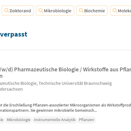
Doktorand
Mikrobiologie
Biochemie
Moleku
 verpasst
w/d) Pharmazeutische Biologie / Wirkstoffe aus Pfla
n
azeutische Biologie, Technische Universität Braunschweig
edersachsen
ht die Erschließung Pflanzen-assoziierter Mikroorganismen als Wirkstoffpro
rationspartnern. Sie gewinnen mikrobielle Gemeinsch...
ie
Mikrobiologie
Instrumentelle Analytik
Pflanzen