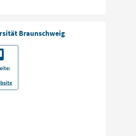
ersität Braunschweig
eite:
bsite