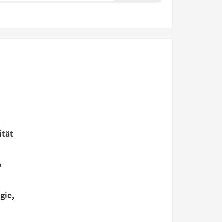
ität
e
gie,