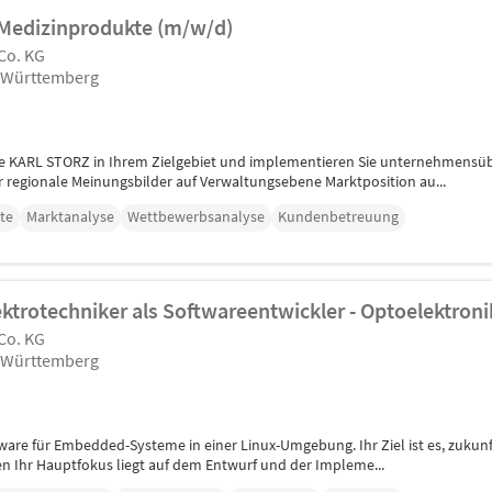
 Medizinprodukte (m/w/d)
Co. KG
n-Württemberg
arke KARL STORZ in Ihrem Zielgebiet und implementieren Sie unternehmensü
r regionale Meinungsbilder auf Verwaltungsebene Marktposition au...
te
Marktanalyse
Wettbewerbsanalyse
Kundenbetreuung
ektrotechniker als Softwareentwickler - Optoelektron
Co. KG
n-Württemberg
tware für Embedded-Systeme in einer Linux-Umgebung. Ihr Ziel ist es, zuku
n Ihr Hauptfokus liegt auf dem Entwurf und der Impleme...