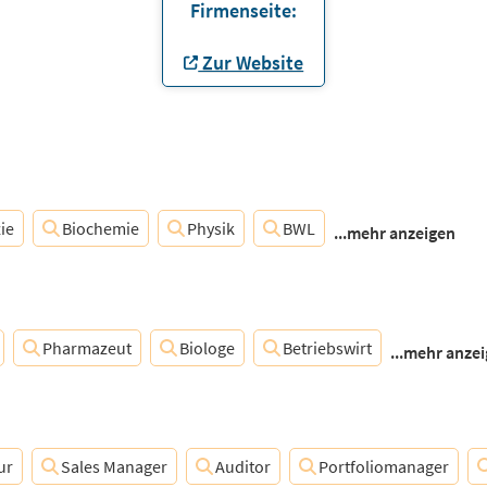
Firmenseite:
Zur Website
ie
Biochemie
Physik
BWL
...mehr anzeigen
Pharmazeut
Biologe
Betriebswirt
...mehr anze
ur
Sales Manager
Auditor
Portfoliomanager