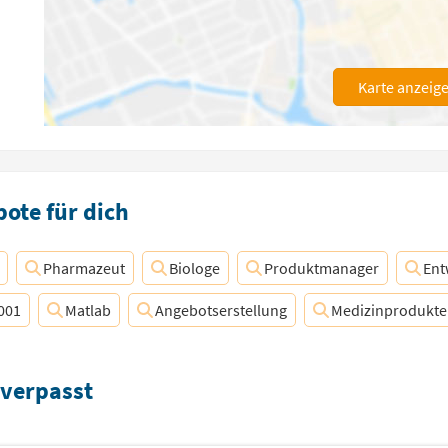
Karte anzeig
ote für dich
Pharmazeut
Biologe
Produktmanager
Ent
001
Matlab
Angebotserstellung
Medizinprodukte
 verpasst