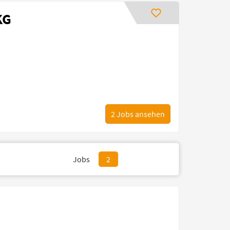
KG
2
Jobs ansehen
Jobs
2