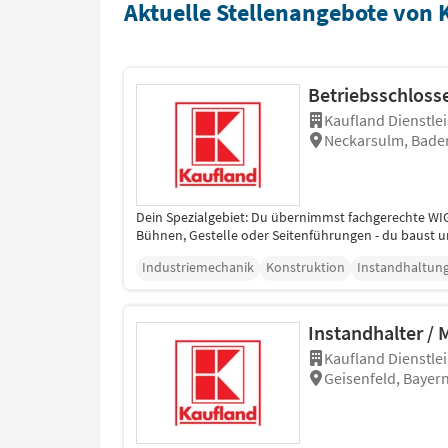
Aktuelle Stellenangebote von 
Betriebsschloss
Kaufland Dienstle
Neckarsulm, Bad
Dein Spezialgebiet: Du übernimmst fachgerechte W
Bühnen, Gestelle oder Seitenführungen - du baust u
Industriemechanik
Konstruktion
Instandhaltun
Instandhalter /
Kaufland Dienstle
Geisenfeld, Bayer