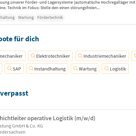
treuung unserer Förder- und Lagersysteme (automatische Hochregalläger mit 
e. Technik im Fokus: Stelle den einen störungsfreien...
dhaltung
Wartung
Fördertechnik
ote für dich
mechaniker
Elektrotechniker
Industriemechaniker
SAP
Instandhaltung
Wartung
Logistik
 verpasst
chichtleiter operative Logistik (m/w/d)
istung GmbH & Co. KG
iedersachsen