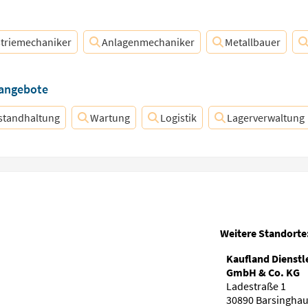
striemechaniker
Anlagenmechaniker
Metallbauer
nangebote
standhaltung
Wartung
Logistik
Lagerverwaltung
Weitere Standorte
Kaufland Dienstl
GmbH & Co. KG
Ladestraße 1
30890 Barsingha