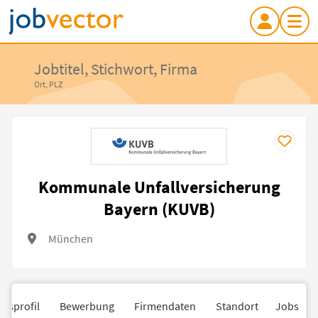
Jobtitel, Stichwort, Firma
Ort, PLZ
Kommunale Unfallversicherung
Bayern (KUVB)
München
nsprofil
Bewerbung
Firmendaten
Standort
Jobs