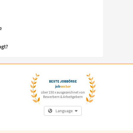
e
agt?
BESTE JOBBÖRSE
job
vector
über 150 x ausgezeichnet von
Bewerbern & Arbeitgebern
Language