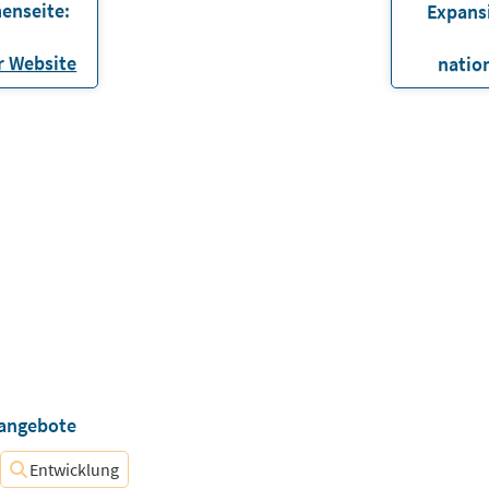
enseite:
Expans
 Website
natio
nangebote
Entwicklung