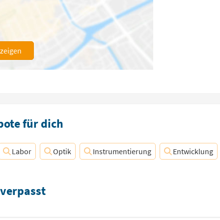
nzeigen
ote für dich
Labor
Optik
Instrumentierung
Entwicklung
 verpasst