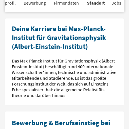
nsprofil
Bewerbung
Firmendaten
Standort
Jobs
Deine Karriere bei Max-Planck-
Institut für Gravitationsphysik
(Albert-Einstein-Institut)
Das Max-Planck-Institut für Gravitations­physik (Albert-
Einstein-Institut) beschäftigt rund 400 inter­nationale
Wissen­schaftler*innen, tech­nische und administrative
Mit­arbeitende und Studierende. Es ist das größte
Forschungs­institut der Welt, das sich auf Einsteins
Erbe spezialisiert hat: die allgemeine Relativitäts­
theorie und darüber hinaus.
Bewerbung & Berufseinstieg bei