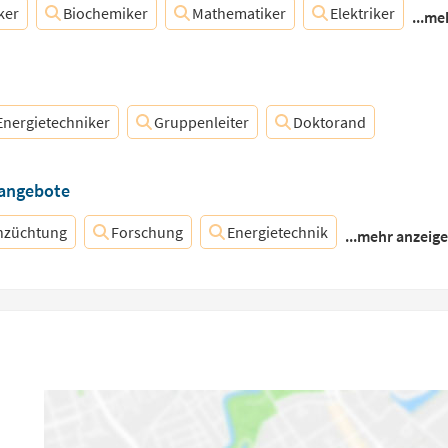
ker
Biochemiker
Mathematiker
Elektriker
...me
Energietechniker
Gruppenleiter
Doktorand
nangebote
nzüchtung
Forschung
Energietechnik
...mehr anzeig