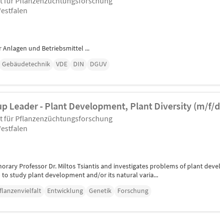
ut für Pflanzenzüchtungsforschung
estfalen
 Anlagen und Betriebsmittel ...
Gebäudetechnik
VDE
DIN
DGUV
up Leader - Plant Development, Plant Diversity (m/f/d
ut für Pflanzenzüchtungsforschung
estfalen
rary Professor Dr. Miltos Tsiantis and investigates problems of plant devel
to study plant development and/or its natural varia...
flanzenvielfalt
Entwicklung
Genetik
Forschung