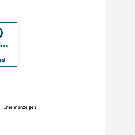
ion:
nal
...mehr anzeigen