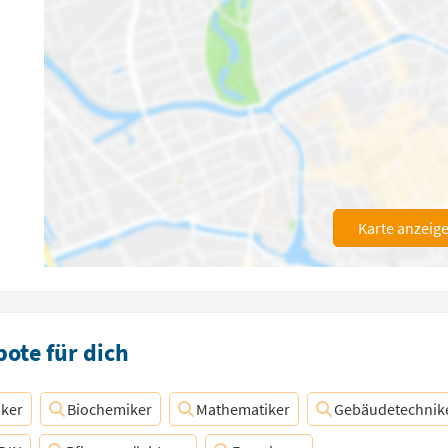
Karte anzeig
ote für dich
iker
Biochemiker
Mathematiker
Gebäudetechnik