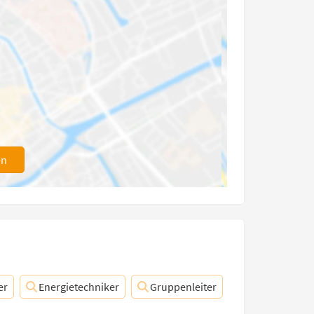
en
er
Energietechniker
Gruppenleiter