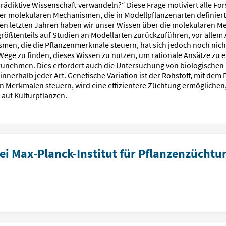
 prädiktive Wissenschaft verwandeln?“ Diese Frage motiviert alle 
s der molekularen Mechanismen, die in Modellpflanzenarten definie
den letzten Jahren haben wir unser Wissen über die molekularen M
 größtenteils auf Studien an Modellarten zurückzuführen, vor allem 
en, die die Pflanzenmerkmale steuern, hat sich jedoch noch nicht
 es, Wege zu finden, dieses Wissen zu nutzen, um rationale Ansätze 
unehmen. Dies erfordert auch die Untersuchung von biologischen 
nnerhalb jeder Art. Genetische Variation ist der Rohstoff, mit dem
von Merkmalen steuern, wird eine effizientere Züchtung ermögliche
 auf Kulturpflanzen.
ei Max-Planck-Institut für Pflanzenzücht