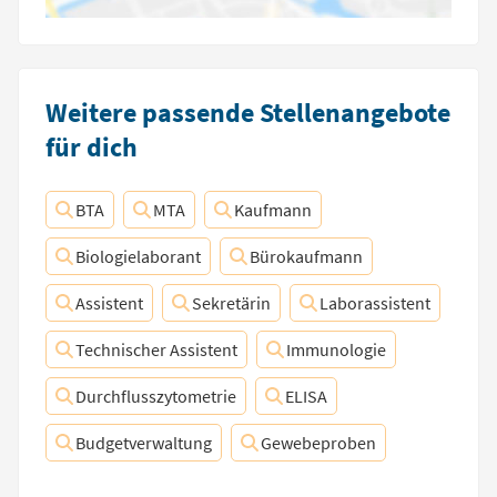
Weitere passende Stellenangebote
für dich
BTA
MTA
Kaufmann
Biologielaborant
Bürokaufmann
Assistent
Sekretärin
Laborassistent
Technischer Assistent
Immunologie
Durchflusszytometrie
ELISA
Budgetverwaltung
Gewebeproben