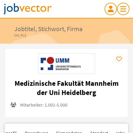
Jobtitel, Stichwort, Firma
Ort, PLZ
Medizinische Fakultät Mannheim
der Uni Heidelberg
Mitarbeiter: 1.001-5.000
nsprofil
Bewerbung
Firmendaten
Standort
Jobs