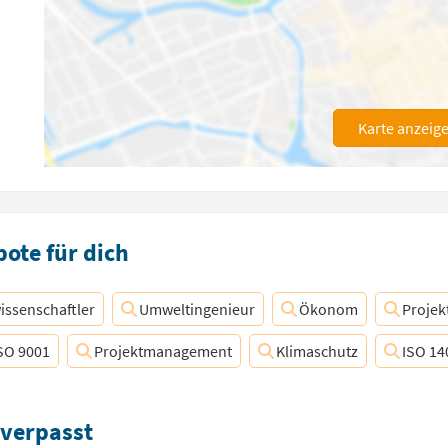
Karte anzeig
ote für dich
issenschaftler
Umweltingenieur
Ökonom
Proje
SO 9001
Projektmanagement
Klimaschutz
ISO 14
 verpasst