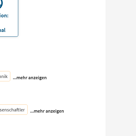
ion:
nal
hnik
...mehr anzeigen
senschaftler
...mehr anzeigen