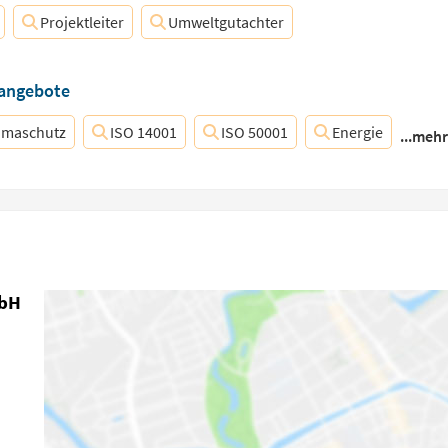
Projektleiter
Umweltgutachter
nangebote
imaschutz
ISO 14001
ISO 50001
Energie
...meh
mbH