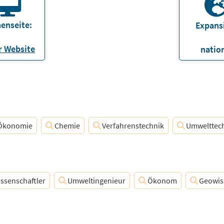
enseite:
Expans
 Website
natio
Ökonomie
Chemie
Verfahrenstechnik
Umwelttec
issenschaftler
Umweltingenieur
Ökonom
Geowis