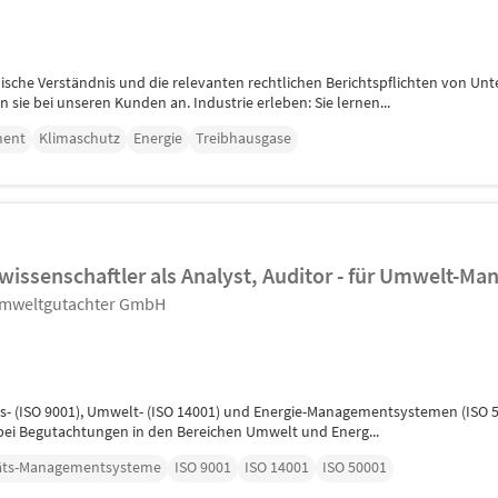
nische Verständnis und die relevanten rechtlichen Berichtspflichten von 
sie bei unseren Kunden an. Industrie erleben: Sie lernen...
ment
Klimaschutz
Energie
Treibhausgase
rwissenschaftler als Analyst, Auditor - für Umwelt-
Umweltgutachter GmbH
äts- (ISO 9001), Umwelt- (ISO 14001) und Energie-Managementsystemen (ISO 5
bei Begutachtungen in den Bereichen Umwelt und Energ...
täts-Managementsysteme
ISO 9001
ISO 14001
ISO 50001