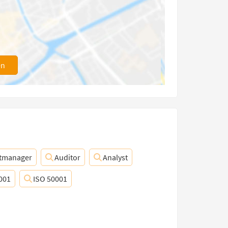
en
ktmanager
Auditor
Analyst
001
ISO 50001