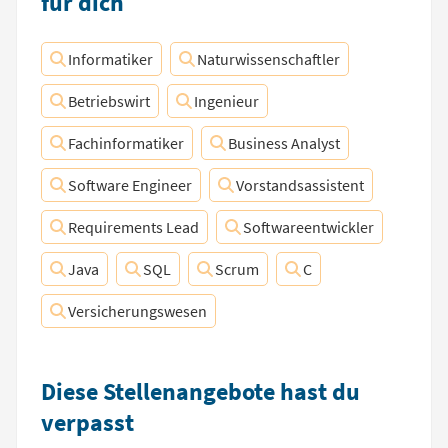
für dich
Informatiker
Naturwissenschaftler
Betriebswirt
Ingenieur
Fachinformatiker
Business Analyst
Software Engineer
Vorstandsassistent
Requirements Lead
Softwareentwickler
Java
SQL
Scrum
C
Versicherungswesen
Diese Stellenangebote hast du
verpasst