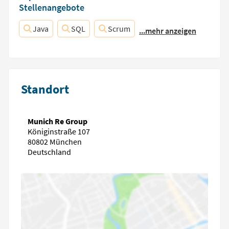
Stellenangebote
Java
SQL
Scrum
...mehr anzeigen
Standort
Munich Re Group
Königinstraße 107
80802 München
Deutschland