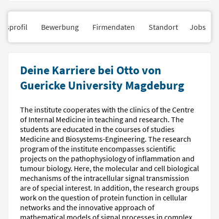
nsprofil
Bewerbung
Firmendaten
Standort
Jobs
Deine Karriere bei Otto von
Guericke University Magdeburg
The institute cooperates with the clinics of the Centre
of Internal Medicine in teaching and research. The
students are educated in the courses of studies
Medicine and Biosystems-Engineering. The research
program of the institute encompasses scientific
projects on the pathophysiology of inflammation and
tumour biology. Here, the molecular and cell biological
mechanisms of the intracellular signal transmission
are of special interest. In addition, the research groups
work on the question of protein function in cellular
networks and the innovative approach of
mathematical models of signal processes in complex