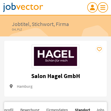
Jobtitel, Stichwort, Firma
Ort, PLZ
Salon Hagel GmbH
Hamburg
nsprofil
Bewerbung
Firmendaten
Standort
Jobs