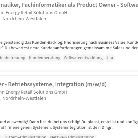
matiker, Fachinformatiker als Product Owner - Softw
n Energy Retail Solutions GmbH
 Nordrhein-Westfalen
t eigenständig das Kunden-Backlog: Priorisierung nach Business Value, Kund
vor? Du bewertest neue Kundenanforderungen gemeinsam mit Sales und dem 
denbetreuung
Kundenberatung
Softwareentwicklung
Jira
r - Betriebssysteme, Integration (m/w/d)
n Energy Retail Solutions GmbH
 Nordrhein-Westfalen
d auswendig? Dann bist du bei uns richtig! Du planst, erstellst und konfig
d firmeneigenen Systemen. Systemintegration ist dein Ding?...
s
System-Administration
Netzwerkadministration