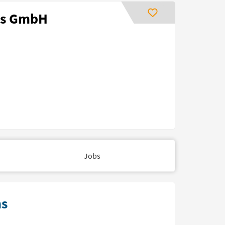
ns GmbH
Jobs
ns