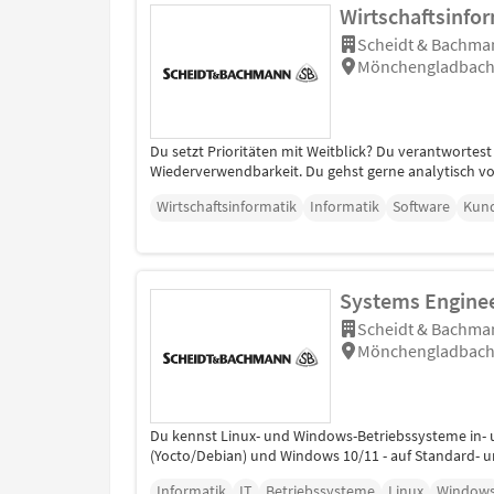
Wirtschaftsinfor
Scheidt & Bachman
Mönchengladbach,
Du setzt Prioritäten mit Weitblick? Du verantwortes
Wiederverwendbarkeit. Du gehst gerne analytisch 
Wirtschaftsinformatik
Informatik
Software
Kun
Systems Enginee
Scheidt & Bachman
Mönchengladbach,
Du kennst Linux- und Windows-Betriebssysteme in- un
(Yocto/Debian) und Windows 10/11 - auf Standard- un
Informatik
IT
Betriebssysteme
Linux
Window