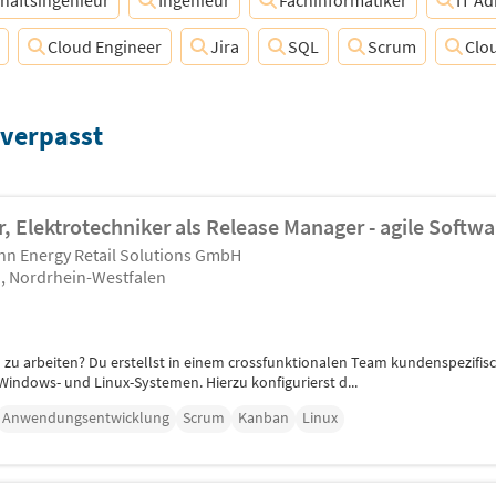
chaftsingenieur
Ingenieur
Fachinformatiker
IT Ad
Cloud Engineer
Jira
SQL
Scrum
Clo
 verpasst
, Elektrotechniker als Release Manager - agile Softwa
n Energy Retail Solutions GmbH
 Nordrhein-Westfalen
m zu arbeiten? Du erstellst in einem crossfunktionalen Team kundenspezifisc
Windows- und Linux-Systemen. Hierzu konfigurierst d...
Anwendungsentwicklung
Scrum
Kanban
Linux