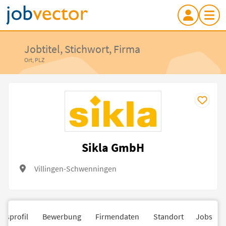
Jobtitel, Stichwort, Firma
Ort, PLZ
Sikla GmbH
Villingen-Schwenningen
nsprofil
Bewerbung
Firmendaten
Standort
Jobs