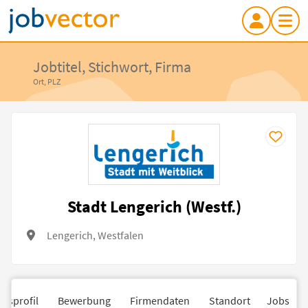
Jobtitel, Stichwort, Firma
Ort, PLZ
Stadt Lengerich (Westf.)
Lengerich, Westfalen
nsprofil
Bewerbung
Firmendaten
Standort
Jobs