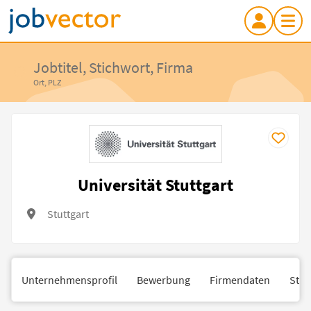
Jobtitel, Stichwort, Firma
Ort, PLZ
Universität Stuttgart
Stuttgart
Unternehmensprofil
Bewerbung
Firmendaten
Stan