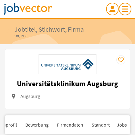
Jobtitel, Stichwort, Firma
Ort, PLZ
Universitätsklinikum Augsburg
Augsburg
nsprofil
Bewerbung
Firmendaten
Standort
Jobs