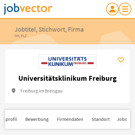
Jobtitel, Stichwort, Firma
Ort, PLZ
Universitätsklinikum Freiburg
Freiburg im Breisgau
nsprofil
Bewerbung
Firmendaten
Standort
Jobs