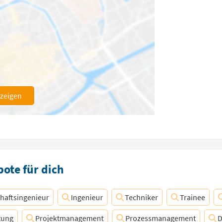
nzeigen
ote für dich
chaftsingenieur
Ingenieur
Techniker
Trainee
tung
Projektmanagement
Prozessmanagement
D