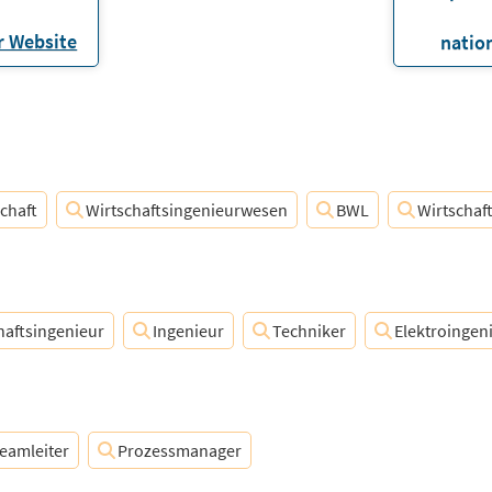
 Website
natio
chaft
Wirtschaftsingenieurwesen
BWL
Wirtschaf
haftsingenieur
Ingenieur
Techniker
Elektroingen
eamleiter
Prozessmanager