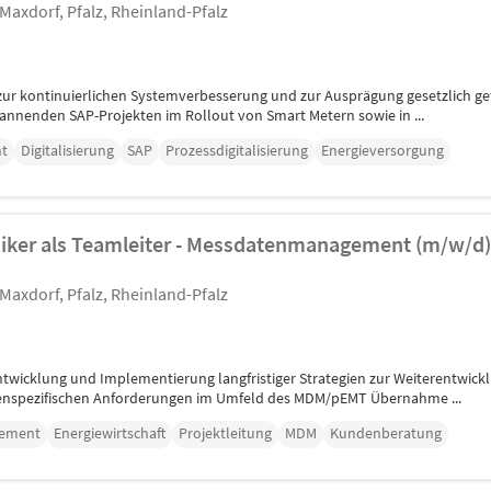
 Maxdorf, Pfalz, Rheinland-Pfalz
ur kontinuierlichen Systemverbesserung und zur Ausprägung gesetzlich gef
nenden SAP-Projekten im Rollout von Smart Metern sowie in ...
t
Digitalisierung
SAP
Prozessdigitalisierung
Energieversorgung
niker als Teamleiter - Messdatenmanagement (m/w/d)
 Maxdorf, Pfalz, Rheinland-Pfalz
ntwicklung und Implementierung langfristiger Strategien zur Weiterentwi
enspezifischen Anforderungen im Umfeld des MDM/pEMT Übernahme ...
ement
Energiewirtschaft
Projektleitung
MDM
Kundenberatung