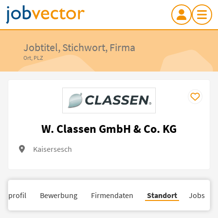
Jobtitel, Stichwort, Firma
Ort, PLZ
W. Classen GmbH & Co. KG
Kaisersesch
nsprofil
Bewerbung
Firmendaten
Standort
Jobs