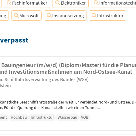
Fachinformatiker
Elektroniker
Informationstech
ung
Microsoft
Instandsetzung
Infrastruktur
 verpasst
/ Bauingenieur (m/w/d) (Diplom/Master) für die Plan
 und Investitionsmaßnahmen am Nord-Ostsee-Kanal
d Schifffahrtsverwaltung des Bundes (WSV)
lstein
künstliche Seeschifffahrtsstraße der Welt. Er verbindet Nord- und Ostsee. D
. Für die Querung des Kanals stellen wir einen Tunnel...
ment
Hochbau
Infrastruktur
Wasserbau
VOB