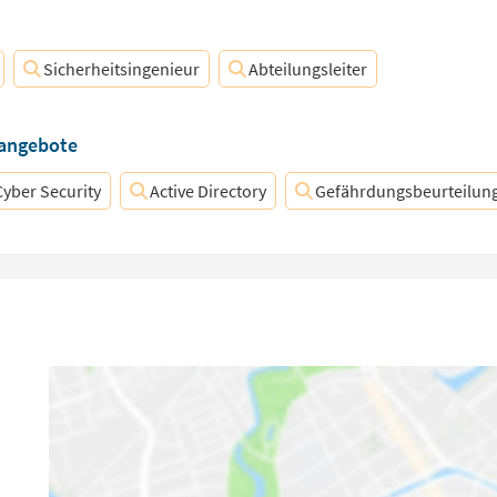
Sicherheitsingenieur
Abteilungsleiter
nangebote
Cyber Security
Active Directory
Gefährdungsbeurteilun