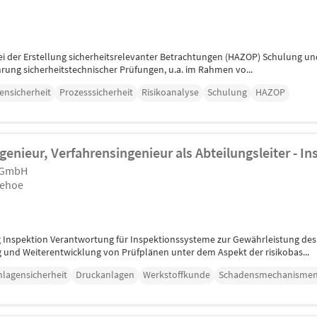
i der Erstellung sicherheitsrelevanter Betrachtungen (HAZOP) Schulung u
rung sicherheitstechnischer Prüfungen, u.a. im Rahmen vo...
ensicherheit
Prozesssicherheit
Risikoanalyse
Schulung
HAZOP
nieur, Verfahrensingenieur als Abteilungsleiter - I
l GmbH
zehoe
ng Inspektion Verantwortung für Inspektionssysteme zur Gewährleistung de
nd Weiterentwicklung von Prüfplänen unter dem Aspekt der risikobas...
nlagensicherheit
Druckanlagen
Werkstoffkunde
Schadensmechanisme