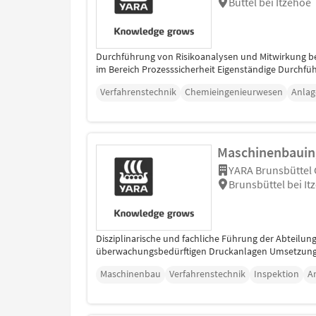
Büttel bei Itzehoe
Durchführung von Risikoanalysen und Mitwirkung be
im Bereich Prozesssicherheit Eigenständige Durchfüh
Verfahrenstechnik
Chemieingenieurwesen
Anlag
Maschinenbauinge
YARA Brunsbütte
Brunsbüttel bei It
Disziplinarische und fachliche Führung der Abteilu
überwachungsbedürftigen Druckanlagen Umsetzung u
Maschinenbau
Verfahrenstechnik
Inspektion
A