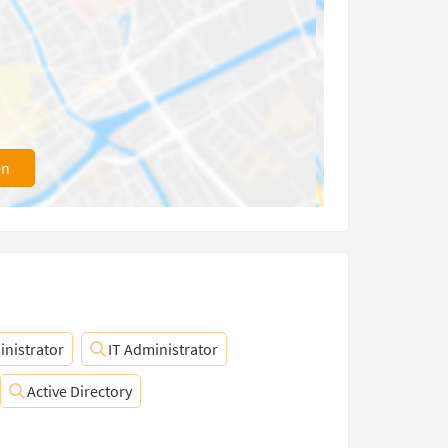
en
nistrator
IT Administrator
Active Directory