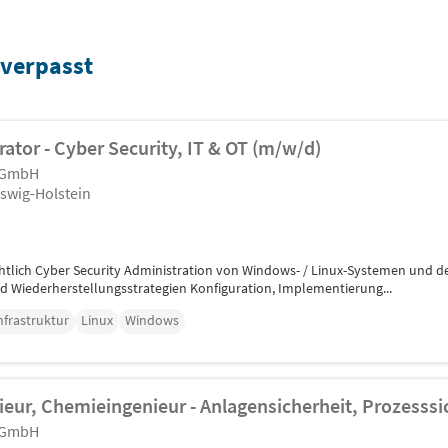
 verpasst
tor - Cyber Security, IT & OT (m/w/d)
l GmbH
eswig-Holstein
htlich Cyber Security Administration von Windows- / Linux-Systemen und de
d Wiederherstellungsstrategien Konfiguration, Implementierung...
nfrastruktur
Linux
Windows
eur, Chemieingenieur - Anlagensicherheit, Prozesssi
l GmbH