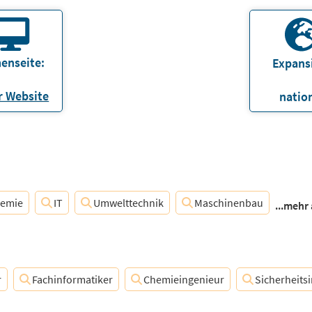
enseite:
Expans
 Website
natio
emie
IT
Umwelttechnik
Maschinenbau
...mehr
r
Fachinformatiker
Chemieingenieur
Sicherheits