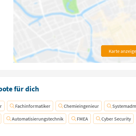
Karte anzeig
ote für dich
r
Fachinformatiker
Chemieingenieur
Systemadmi
Automatisierungstechnik
FMEA
Cyber Security