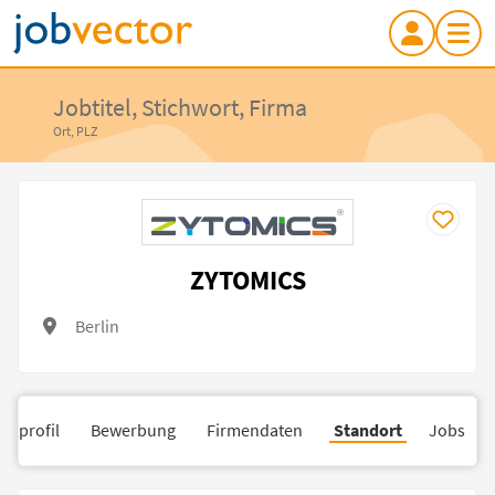
Jobtitel, Stichwort, Firma
Ort, PLZ
ZYTOMICS
Berlin
nsprofil
Bewerbung
Firmendaten
Standort
Jobs