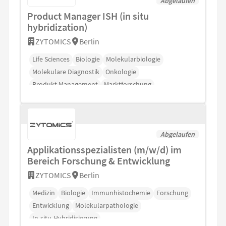
Abgelaufen
Product Manager ISH (in situ
hybridization)
ZYTOMICS
Berlin
Life Sciences
Biologie
Molekularbiologie
Molekulare Diagnostik
Onkologie
Produkt Management
Marktforschung
Abgelaufen
Applikationsspezialisten (m/w/d) im
Bereich Forschung & Entwicklung
ZYTOMICS
Berlin
Medizin
Biologie
Immunhistochemie
Forschung
Entwicklung
Molekularpathologie
In-situ-Hybridisierung