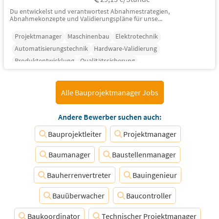
Du entwickelst und verantwortest Abnahmestrategien,
Abnahmekonzepte und Validierungspläne für unse...
Projektmanager
Maschinenbau
Elektrotechnik
Automatisierungstechnik
Hardware-Validierung
Produktentwicklung
Qualitätssicherung
Alle Bauprojektmanager Jobs
Andere Bewerber suchen auch:
Bauprojektleiter
Projektmanager
Baumanager
Baustellenmanager
Bauherrenvertreter
Bauingenieur
Bauüberwacher
Baucontroller
Baukoordinator
Technischer Projektmanager