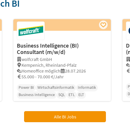
ch BI
Business Intelligence (BI)
D
Consultant (m/w/d)
(
wolfcraft GmbH
Kempenich, Rheinland-Pfalz
Homeoffice möglich
28.07.2026
55.000 - 70.000 €/Jahr
P
Power BI
Wirtschaftsinformatik
Informatik
Business Intelligence
SQL
ETL
ELT
Alle BI Jobs