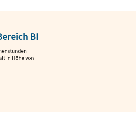
Bereich BI
henstunden
lt in Höhe von