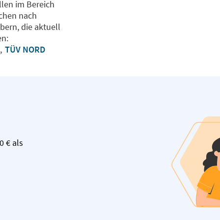
llen im Bereich
uchen nach
ern, die aktuell
en:
G
,
TÜV NORD
0 € als