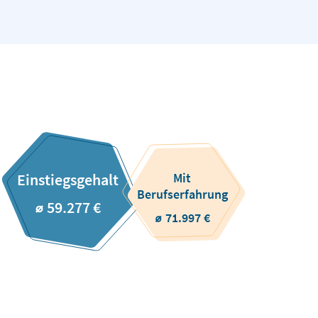
Mit
Einstiegsgehalt
Berufserfahrung
⌀ 59.277 €
⌀ 71.997 €