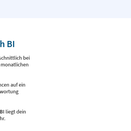
h BI
chnittlich bei
m monatlichen
ncen auf ein
twortung
BI
liegt dein
hr.