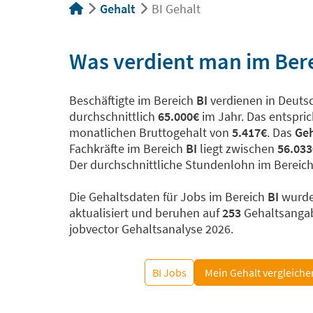
Gehalt
BI Gehalt
Was verdient man im Bere
Beschäftigte im Bereich
BI
verdienen in Deuts
durchschnittlich
65.000€
im Jahr. Das entspri
monatlichen Bruttogehalt von
5.417€
. Das
Geh
Fachkräfte im Bereich
BI
liegt zwischen
56.033
Der durchschnittliche Stundenlohn im Bereic
Die Gehaltsdaten für Jobs im Bereich
BI
wurd
aktualisiert und beruhen auf
253
Gehaltsangab
jobvector Gehaltsanalyse 2026.
BI Jobs
Mein Gehalt vergleiche