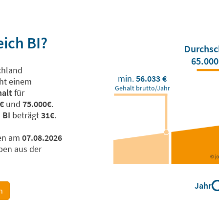
ich BI?
Durchsc
65.000
chland
min.
56.033 €
cht einem
Gehalt brutto/Jahr
alt
für
€
und
75.000€
.
h
BI
beträgt
31€
.
en am
07.08.2026
en aus der
Jahr
n