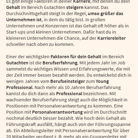
Es gibt einige Faktoren in deiner
Karriere
, mit denen du dein
Gehalt
im Bereich Gutachten
steigern
kannst. Das
Durchschnittsgehalt steigt in der Regel,
umso größer das
Unternehmen ist
, in dem du tätig bist. In großen
Unternehmen und Konzernen ist das Gehalt oft höher als in
Start-ups und kleinen Unternehmen. Dafür hast du in
kleineren Unternehmen die Chance, auf der
Karriereleiter
schneller nach oben zu kommen.
Einer der wichtigsten
Faktoren für dein Gehalt
im Bereich
Gutachten
ist die
Berufserfahrung
. Mit jedem Jahr im Job
sammelst du wichtiges Wissen und Erfahrungswerte, die mit
der Zeit immer besser bezahlt werden. Du entwickelst dich in
wenigen Jahren vom
Berufseinsteiger
zum
Young
Professional
. Nach mehr als 10 Jahren Berufserfahrung
kannst du dich dann als
Professional
bezeichnen. Mit
wachsender Berufserfahrung steigt auch die Möglichkeit in
Positionen mit Personalverantwortung zu kommen. Eine
Position mit
Personalverantwortung
wird im Durchschnitt
nochmal deutlich besser bezahlt. Wie hoch dein Gehalt als
Führungskraft ausfällt, hängt auch von der Führungsspanne
ab. Ein Abteilungsleiter mit Personalverantwortung für über
20 Mitarbeiter verdient z. B. mehr als ein Gruppenleiter mit