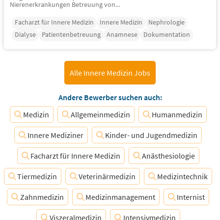
Nierenerkrankungen Betreuung von...
Facharzt für Innere Medizin
Innere Medizin
Nephrologie
Dialyse
Patientenbetreuung
Anamnese
Dokumentation
Alle Innere Medizin Jobs
Andere Bewerber suchen auch:
Medizin
Allgemeinmedizin
Humanmedizin
Innere Mediziner
Kinder- und Jugendmedizin
Facharzt für Innere Medizin
Anästhesiologie
Tiermedizin
Veterinärmedizin
Medizintechnik
Zahnmedizin
Medizinmanagement
Internist
Viszeralmedizin
Intensivmedizin