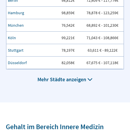
Berlin
98,812€
72,409 € - 117,774€
Hamburg
98,859€
78,878 € - 123,259€
München
76,542€
68,892 € - 101,230€
Köln
99,221€
71,043 € - 108,866€
Stuttgart
78,197€
63,611 € - 89,122€
Düsseldorf
82,058€
67,675 € - 107,118€
Mehr Städte anzeigen
Gehalt im Bereich Innere Medizin