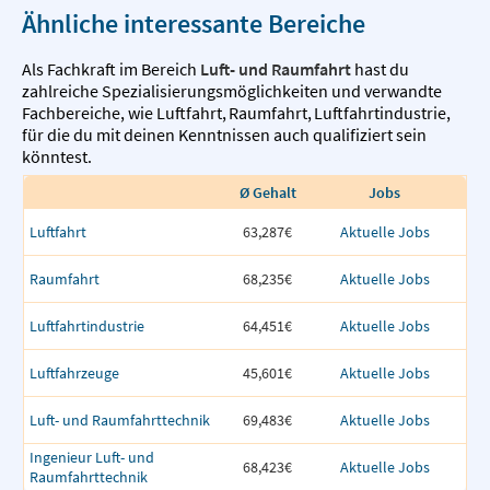
Ähnliche interessante Bereiche
Als Fachkraft im Bereich
Luft- und Raumfahrt
hast du
zahlreiche Spezialisierungsmöglichkeiten und verwandte
Fachbereiche, wie
Luftfahrt
,
Raumfahrt
,
Luftfahrtindustrie
,
für die du mit deinen Kenntnissen auch qualifiziert sein
könntest.
Ø Gehalt
Jobs
Luftfahrt
63,287€
Aktuelle Jobs
Raumfahrt
68,235€
Aktuelle Jobs
Luftfahrtindustrie
64,451€
Aktuelle Jobs
Luftfahrzeuge
45,601€
Aktuelle Jobs
Luft- und Raumfahrttechnik
69,483€
Aktuelle Jobs
Ingenieur Luft- und
68,423€
Aktuelle Jobs
Raumfahrttechnik