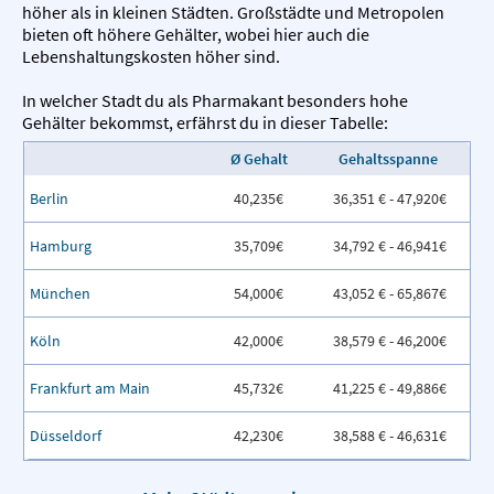
höher als in kleinen Städten. Großstädte und Metropolen
bieten oft höhere Gehälter, wobei hier auch die
Lebenshaltungskosten höher sind.
In welcher Stadt du als Pharmakant besonders hohe
Gehälter bekommst, erfährst du in dieser Tabelle:
Ø Gehalt
Gehaltsspanne
Berlin
40,235€
36,351 € - 47,920€
Hamburg
35,709€
34,792 € - 46,941€
München
54,000€
43,052 € - 65,867€
Köln
42,000€
38,579 € - 46,200€
Frankfurt am Main
45,732€
41,225 € - 49,886€
Düsseldorf
42,230€
38,588 € - 46,631€