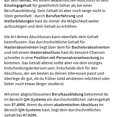
auf dein
Gehalt
. Mit einem akademischen Abschluss ist dein
Einstiegsgehalt
für gewöhnlich höher als bei einer
Berufsausbildung. Dein Gehalt ist aber noch lange nicht in
Stein gemeißelt - durch
Berufserfahrung
und
Weiterbildungen
hast du immer die Möglichkeit weiter
aufzusteigen und dein Gehalt zu erhöhen.
Die Art deines Abschlusses kann ebenfalls dein Gehalt
beeinflussen. Das durchschnittliche Gehalt für
Masterabsolventen
liegt über dem für
Bachelorabsolventen
und mit einem
Masterabschluss
hast du bessere Chancen
schneller in eine
Position mit Personalverantwortung
zu
kommen. Das Gehalt alleine sollte aber nie dein einziges
Entscheidungskriterium sein: Entscheide dich für den
Abschluss, der am besten zu deinen Interessen passt und
überlege dir gut, ob du früher Geld verdienen möchtest oder
lieber noch etwas länger studierst.
Mit einer abgeschlossenen
Berufsausbildung
bekommst du
im Bereich
QM-Systeme
ein durchschnittliches Jahresgehalt
von
57.495€
. Wenn du einen
akademischen Abschluss
im
Bereich
QM-Systeme
hast, liegt dein durchschnittliches
Gehalt bei
47.925€
.