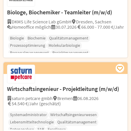
Biologe, Biochemiker - Teamleiter (m/w/d)
DKMS Life Science Lab gGmbH
Dresden, Sachsen
Homeoffice möglich
30.07.2026
66.000 - 77.000 €/Jahr
Biologie
Biochemie
Qualitätsmanagement
Prozessoptimierung
Molekularbiologie
Personalmanagement
Projektmanagement
Wirtschaftsingenieur - Projektleitung (m/w/d)
saturn petcare gmbh
Bremen
06.08.2026
54.540 €/Jahr (geschätzt)
Systemadministrator
Wirtschaftsingenieurwesen
Lebensmitteltechnologie
Qualitätsmanagement
Datenanalyse
SAP
Excellence