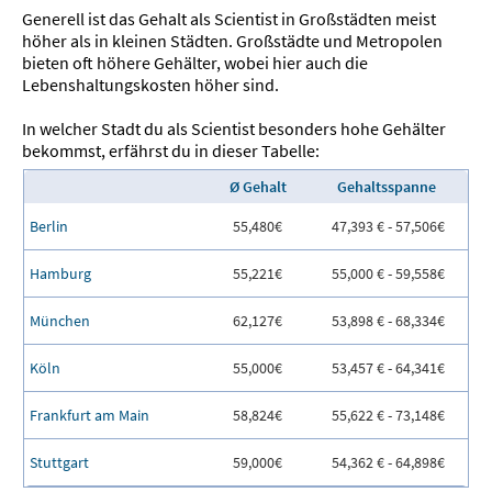
Generell ist das Gehalt als Scientist in Großstädten meist
höher als in kleinen Städten. Großstädte und Metropolen
bieten oft höhere Gehälter, wobei hier auch die
Lebenshaltungskosten höher sind.
In welcher Stadt du als Scientist besonders hohe Gehälter
bekommst, erfährst du in dieser Tabelle:
Ø Gehalt
Gehaltsspanne
Berlin
55,480€
47,393 € - 57,506€
Hamburg
55,221€
55,000 € - 59,558€
München
62,127€
53,898 € - 68,334€
Köln
55,000€
53,457 € - 64,341€
Frankfurt am Main
58,824€
55,622 € - 73,148€
Stuttgart
59,000€
54,362 € - 64,898€