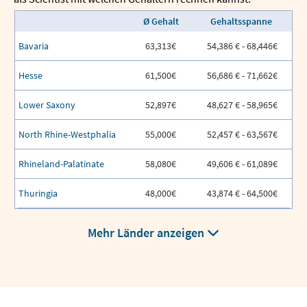
Ø Gehalt
Gehaltsspanne
Bavaria
63,313€
54,386 € - 68,446€
Hesse
61,500€
56,686 € - 71,662€
Lower Saxony
52,897€
48,627 € - 58,965€
North Rhine-Westphalia
55,000€
52,457 € - 63,567€
Rhineland-Palatinate
58,080€
49,606 € - 61,089€
Thuringia
48,000€
43,874 € - 64,500€
Mehr Länder anzeigen