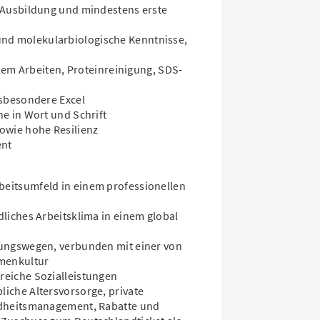
 Ausbildung und mindestens erste
d molekularbiologische Kenntnisse,
ilem Arbeiten, Proteinreinigung, SDS-
nsbesondere Excel
e in Wort und Schrift
owie hohe Resilienz
ent
eitsumfeld in einem professionellen
liches Arbeitsklima in einem global
dungswegen, verbunden mit einer von
rmenkultur
reiche Sozialleistungen
iche Altersvorsorge, private
ndheitsmanagement, Rabatte und