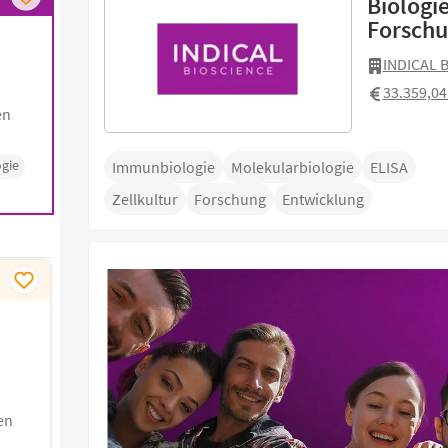
Biologi
Forschu
INDICAL 
33.359,04
en
gie
Immunbiologie
Molekularbiologie
ELISA
Zellkultur
Forschung
Entwicklung
en