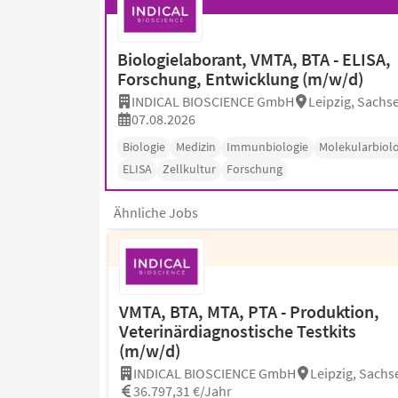
Biologielaborant, VMTA, BTA - ELISA,
Forschung, Entwicklung (m/w/d)
INDICAL BIOSCIENCE GmbH
Leipzig, Sachs
07.08.2026
Biologie
Medizin
Immunbiologie
Molekularbiolo
ELISA
Zellkultur
Forschung
Ähnliche Jobs
VMTA, BTA, MTA, PTA - Produktion,
Veterinärdiagnostische Testkits
(m/w/d)
INDICAL BIOSCIENCE GmbH
Leipzig, Sachs
36.797,31 €/Jahr