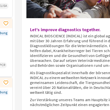
ELISA
Let's improve diagnostics together.
rbung
INDICAL BIOSCIENCE (INDICAL) ist ein global
mit über 30 Jahren Erfahrung und führend in d
Diagnostiklösungen für die Veterinärmedizin.
helfen dabei, Krankheitserreger bei Tieren sch
identifizieren und die Gesundheit von Geflüge
überwachen. Darauf setzen Veterinärmediziner 
PCR
und Behörden sowie Organisationen rund um 
Als Diagnostikspezialist innerhalb der börse
INDICAL zu einem weltweiten Netzwerk innova
gemeinsamen Leidenschaft, die Tiergesundhei
vereint über 20 Nationalitäten, die in Deutsc
rbung
weltweit tätig sind.
Zur Verstärkung unseres Teams am Hauptsitz 
nächstmöglichen Zeitpunkt einen engagierten