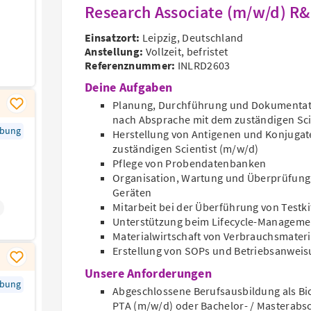
Research Associate (m/w/d) R
Einsatzort:
Leipzig, Deutschland
Anstellung:
Vollzeit, befristet
Referenznummer:
INLRD2603
Deine Aufgaben
Planung, Durchführung und Dokumentati
nach Absprache mit dem zuständigen Sci
rbung
Herstellung von Antigenen und Konjuga
zuständigen Scientist (m/w/d)
Pflege von Probendatenbanken
Organisation, Wartung und Überprüfung 
Geräten
Mitarbeit bei der Überführung von Testki
Unterstützung beim Lifecycle-Manageme
Materialwirtschaft von Verbrauchsmateri
Erstellung von SOPs und Betriebsanwei
Unsere Anforderungen
rbung
Abgeschlossene Berufsausbildung als Bio
PTA (m/w/d) oder Bachelor- / Masterabs