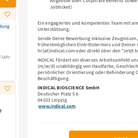
Angebote über Corporate Benefits sowie
Jobticket)
Ein engagiertes und kompetentes Team mit ambi
rbung
Unterstützung.
Sende Deine Bewerbung inklusive Zeugnissen,
frühestmöglichen Eintrittstermins und Deiner 
hr(at)indical.com oder direkt über den "Jetzt
/Jahr
INDICAL fördert ein diverses Arbeitsumfeld und
(m/w/d) unabhängig von Hautfarbe, Geschlecht, 
persönlicher Orientierung oder Behinderung C
Beschäftigung.
INDICAL BIOSCIENCE GmbH
Deutscher Platz 5 b
04103 Leipzig
www.indical.com
e