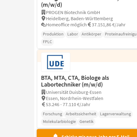
(m/w/d)
PROGEN Biotechnik GmbH
Heidelberg, Baden-Württemberg
Homeoffice möglich
37.151,86 €/Jahr
Produktion
Labor
Antikörper
Proteinaufreinig
FPLC
BTA, MTA, CTA, Biologe als
Labortechniker (m/w/d)
Universität Duisburg-Essen
Essen, Nordrhein-Westfalen
53.246 - 77.110 €/Jahr
Forschung
Arbeitssicherheit
Lagerverwaltung
Molekularbiologie
Genetik
Schicke mir neue Jobs per E-Mail