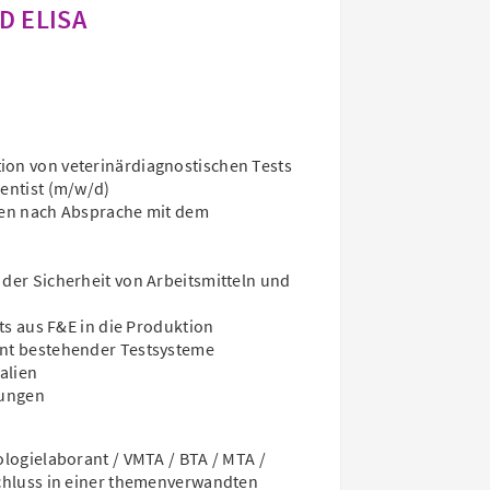
&D ELISA
on von veterinärdiagnostischen Tests
entist (m/w/d)
ten nach Absprache mit dem
der Sicherheit von Arbeitsmitteln und
ts aus F&E in die Produktion
nt bestehender Testsysteme
alien
sungen
logielaborant / VMTA / BTA / MTA /
chluss in einer themenverwandten