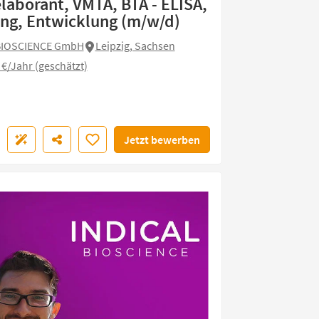
elaborant, VMTA, BTA - ELISA,
ng, Entwicklung (m/w/d)
BIOSCIENCE GmbH
Leipzig, Sachsen
 €/Jahr (geschätzt)
Jetzt bewerben