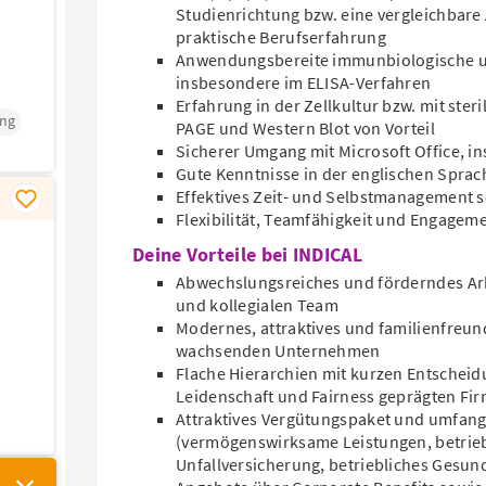
Studienrichtung bzw. eine vergleichbare
praktische Berufserfahrung
Anwendungsbereite immunbiologische un
insbesondere im ELISA-Verfahren
Erfahrung in der Zellkultur bzw. mit ster
ung
PAGE und Western Blot von Vorteil
Sicherer Umgang mit Microsoft Office, i
Gute Kenntnisse in der englischen Sprach
Effektives Zeit- und Selbstmanagement s
Flexibilität, Teamfähigkeit und Engagem
Deine Vorteile bei INDICAL
Abwechslungsreiches und förderndes Arb
und kollegialen Team
Modernes, attraktives und familienfreund
wachsenden Unternehmen
Flache Hierarchien mit kurzen Entschei
Leidenschaft und Fairness geprägten Fi
Attraktives Vergütungspaket und umfang
(vermögenswirksame Leistungen, betriebl
Unfallversicherung, betriebliches Gesu