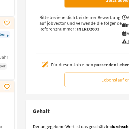
Jetzt bewe
Bitte beziehe dich bei deiner Bewerbung
V
auf jobvector
und verwende die folgende
F
Referenznummer:
INLRD2603
A
rbung
/Jahr
Für diesen Job einen
passenden Lebens
per
Lebenslauf er
Gehalt
Der angegebene Wert ist das geschätzte
durchschn
hr