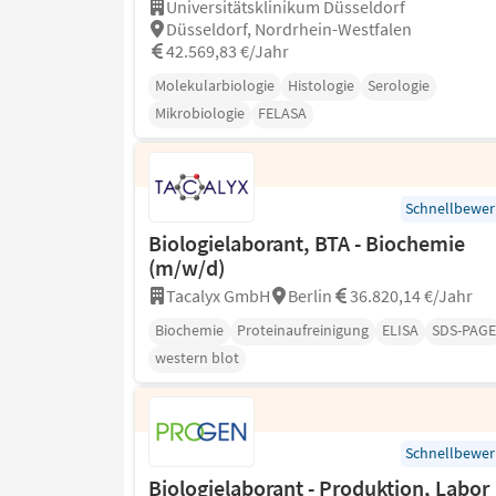
Universitätsklinikum Düsseldorf
Düsseldorf, Nordrhein-Westfalen
42.569,83 €/Jahr
Molekularbiologie
Histologie
Serologie
Mikrobiologie
FELASA
Schnellbewe
Biologielaborant, BTA - Biochemie
(m/w/d)
Tacalyx GmbH
Berlin
36.820,14 €/Jahr
Biochemie
Proteinaufreinigung
ELISA
SDS-PAGE
western blot
Schnellbewe
Biologielaborant - Produktion, Labor