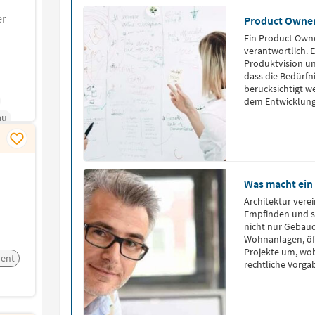
er
Product Owne
Ein Product Owne
verantwortlich. 
Produktvision und
dass die Bedürf
berücksichtigt 
dem Entwicklung
Product Owner da
au
definiert und ver
Was macht ein 
Architektur vere
Empfinden und so
nicht nur Gebäu
Wohnanlagen, öf
Projekte um, wob
ent
rechtliche Vorg
Bedürfnisse der z