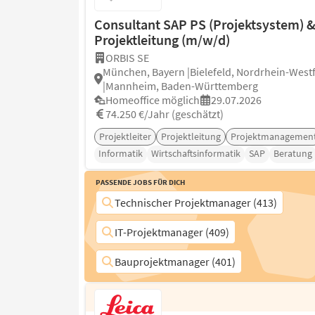
Consultant SAP PS (Projektsystem) 
Projektleitung (m/w/d)
ORBIS SE
München, Bayern |Bielefeld, Nordrhein-West
|Mannheim, Baden-Württemberg
Homeoffice möglich
29.07.2026
74.250 €/Jahr (geschätzt)
Projektleiter
Projektleitung
Projektmanagemen
Informatik
Wirtschaftsinformatik
SAP
Beratung
Passende Jobs für Dich
Technischer Projektmanager (413)
IT-Projektmanager (409)
Bauprojektmanager (401)