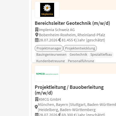
Bereichsleiter Geotechnik (m/w/d)
Implenia Schweiz AG
Bobenheim-Roxheim, Rheinland-Pfalz
28.07.2026
81.455 €/Jahr (geschätzt)
Projektmanager
Projektentwicklung
Bauingenieurwesen
Geotechnik
Spezialtiefbau
Kundenbetreuung
Personalführung
Projektleitung / Bauoberleitung
(m/w/d)
KMCG GmbH
München, Bayern |Stuttgart, Baden-Württem
|Heidelberg, Baden-Württemberg
28.07.2026
69.300 €/Jahr (geschätzt)