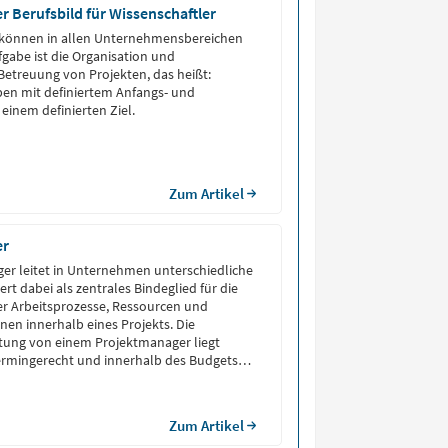
 Berufsbild für Wissenschaftler
können in allen Unternehmensbereichen
fgabe ist die Organisation und
Betreuung von Projekten, das heißt:
en mit definiertem Anfangs- und
einem definierten Ziel.
Zum Artikel
er
er leitet in Unternehmen unterschiedliche
iert dabei als zentrales Bindeglied für die
er Arbeitsprozesse, Ressourcen und
nen innerhalb eines Projekts. Die
ung von einem Projektmanager liegt
termingerecht und innerhalb des Budgets
eichzeitig stellt er die Qualität und
er Beteiligten sicher. Projektmanager
rganisatorische und kommunikative […]
Zum Artikel