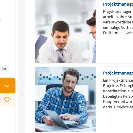
Projektmanager
Projektmanager 
arbeiten. Ihre Au
-
verantwortliche 
einmalige Vorhab
Endtermin sowie 
tion
Projektmanag
Ein Projektmanag
Projekte. Er fung
Koordination all
beteiligten Perso
Hauptverantwort
darin, Projekte 
abzuschließen. Gl
Zufriedenheit all
verfügen über o