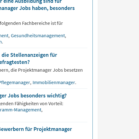
 eine Ausbildung sind für
tmanager Jobs haben, besonders
folgenden Fachbereiche ist für
ment
,
Gesundheitsmanagement
,
on
.
 die Stellenanzeigen für
efragtesten?
bern, die
Projektmanager
Jobs besetzen
Pflegemanager
,
Immobilienmanager
.
ger Jobs besonders wichtig?
genden Fähigkeiten von Vorteil:
gramm-Management
,
 Bewerbern für Projektmanager