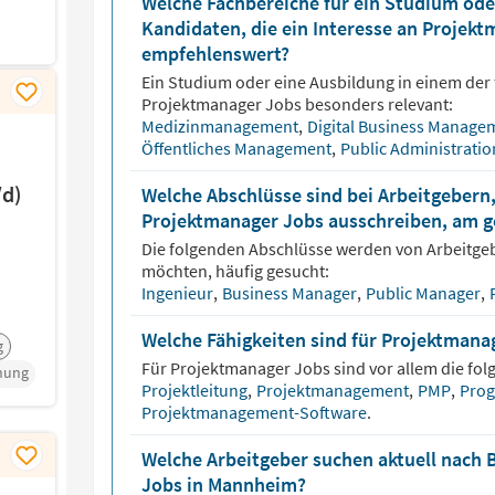
Welche Fachbereiche für ein Studium oder
Kandidaten, die ein Interesse an Projek
empfehlenswert?
Ein Studium oder eine Ausbildung in einem der 
Projektmanager
Jobs besonders relevant:
Medizinmanagement
,
Digital Business Manage
Öffentliches Management
,
Public Administrati
d)
Welche Abschlüsse sind bei Arbeitgebern,
Projektmanager Jobs ausschreiben, am g
Die folgenden Abschlüsse werden von Arbeitge
möchten, häufig gesucht:
Ingenieur
,
Business Manager
,
Public Manager
,
Welche Fähigkeiten sind für Projektmana
g
Für
Projektmanager
Jobs sind vor allem die fol
hung
Projektleitung
,
Projektmanagement
,
PMP
,
Pro
Projektmanagement-Software
.
Welche Arbeitgeber suchen aktuell nach
Jobs in Mannheim?