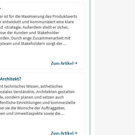
r
r ist für die Maximierung des Produktwerts
Er entwickelt und kommuniziert eine klare
 -strategie. Außerdem stellt er sicher,
nisse der Kunden und Stakeholder
werden. Durch enge Zusammenarbeit mit
steam und Stakeholdern sorgt der
für, dass die Produktanforderungen klar
ständlich sind. So stellt […]
Zum Artikel
Architekt?
int technisches Wissen, ästhetisches
ziales Verständnis. Architekten gestalten
de, sondern planen und setzen auch
fentliche Einrichtungen und kommerzielle
ei sie die Wünsche der Auftraggeber,
aben und Umweltaspekte sowie die
ukünftigen Nutzer berücksichtigen​​.
Zum Artikel