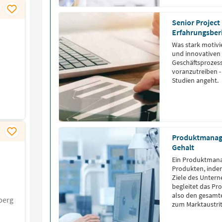
Senior Project 
Erfahrungsber
Was stark motivi
und innovativen
Geschäftsprozess
voranzutreiben -
Studien angeht.
Produktmanage
Gehalt
Ein Produktmana
Produkten, indem
Ziele des Unter
begleitet das P
also den gesamte
berg
zum Marktaustrit