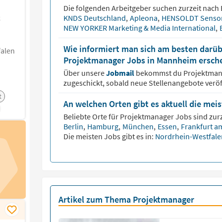
Die folgenden Arbeitgeber suchen zurzeit nach
&
KNDS Deutschland
,
Apleona
,
HENSOLDT Senso
NEW YORKER Marketing & Media International
,
Wie informiert man sich am besten darüb
falen
Projektmanager Jobs in Mannheim ersch
Über unsere
Jobmail
bekommst du
Projektma
zugeschickt, sobald neue Stellenangebote veröf
t
An welchen Orten gibt es aktuell die me
Beliebte Orte für
Projektmanager
Jobs sind zurz
Berlin
,
Hamburg
,
München
,
Essen
,
Frankfurt a
Die meisten Jobs gibt es in:
Nordrhein-Westfal
Artikel zum Thema Projektmanager