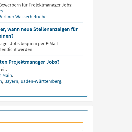
 Bewerbern für
Projektmanager
Jobs:
rs
,
Berliner Wasserbetriebe
.
er, wann neue Stellenanzeigen für
einen?
nager
Jobs bequem per E-Mail
fentlicht werden.
isten Projektmanager Jobs?
eit:
m Main
.
en
,
Bayern
,
Baden-Württemberg
.