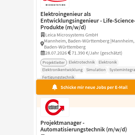
Elektroingenieur als
Entwicklungsingenieur - Life-Science
Produkte (m/w/d)
Leica Microsystems GmbH
Mannheim, Baden-Württemberg |Mannheim,
Baden-Württemberg
28.07.2026
71.390 €/Jahr (geschätzt)
Elektrotechnik
Elektronik
Projektleiter
Elektronikentwicklung
Simulation
Systemintegra
Fertigungstechnik
Schicke mir neue Jobs per E-Mail
Projektmanager -
Automatisierungstechnik (m/w/d)