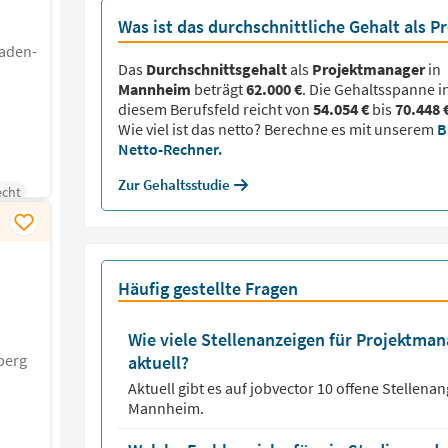
Was ist das durchschnittliche Gehalt als 
Baden-
Das
Durchschnittsgehalt
als
Projektmanager
in
Mannheim
beträgt
62.000 €
. Die Gehaltsspanne i
diesem Berufsfeld reicht von
54.054 €
bis
70.448 
Wie viel ist das netto? Berechne es mit unserem
B
Netto-Rechner.
Zur Gehaltsstudie
echt
Häufig gestellte Fragen
Wie viele Stellenanzeigen für Projektma
berg
aktuell?
Aktuell gibt es auf jobvector
10
offene Stellena
Mannheim.