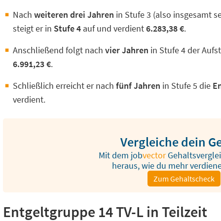
Nach
weiteren drei Jahren
in Stufe 3 (also insgesamt s
steigt er in
Stufe 4
auf und verdient
6.283,38 €
.
Anschließend folgt nach
vier Jahren
in Stufe 4 der Aufs
6.991,23
€
.
Schließlich erreicht er nach
fünf Jahren
in Stufe 5 die
En
verdient.
Vergleiche dein Ge
Mit dem
job
vector
Gehaltsverglei
heraus, wie du mehr verdien
Zum Gehaltscheck
Entgeltgruppe 14 TV-L in Teilzeit