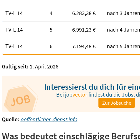
TV-L 14
4
6.283,38 €
nach 3 Jahren
TV-L 14
5
6.991,23 €
nach 4 Jahren
TV-L 14
6
7.194,48 €
nach 5 Jahren
Gültig seit:
1. April 2026
Interessierst du dich für e
Bei
job
vector
findest du die Jobs, d
Zur Jobsuche
Quelle:
oeffentlicher-dienst.info
Was bedeutet einschlägige Berufs