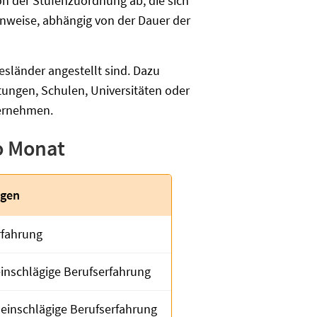
on der Stufenzuordnung ab, die sich
fenweise, abhängig von der Dauer der
desländer angestellt sind. Dazu
tungen, Schulen, Universitäten oder
bernehmen.
ro Monat
ngen
rfahrung
einschlägige Berufserfahrung
 einschlägige Berufserfahrung