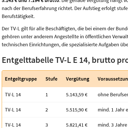
5.143 €
und
7.194 € brutto
. Die genaue Vergütung hängt v
nach der Berufserfahrung richtet. Der Aufstieg erfolgt stu
Berufstätigkeit.
Der TV-L gilt für alle Beschäftigten, die bei einem der Bun
gehören unter anderem Angestellte in öffentlichen Verwal
technischen Einrichtungen, die spezialisierte Aufgaben ü
Entgelttabelle TV-L E 14, brutto p
Entgeltgruppe
Stufe
Vergütung
Voraussetzu
TV-L 14
1
5.143,59 €
ohne Berufse
TV-L 14
2
5.515,90 €
mind. 1 Jahr 
TV-L 14
3
5.821,41 €
mind. 3 Jahre