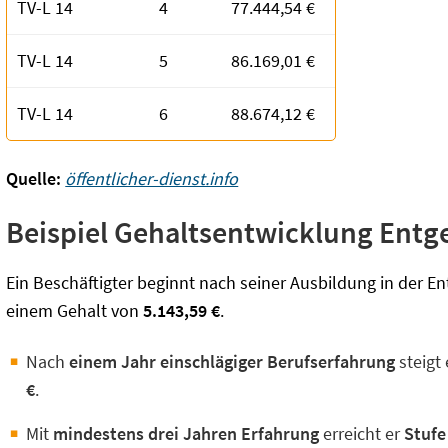
TV-L 14
4
77.444,54 €
TV-L 14
5
86.169,01 €
TV-L 14
6
88.674,12 €
Quelle:
öffentlicher-dienst.info
Beispiel Gehaltsentwicklung Entg
Ein Beschäftigter beginnt nach seiner Ausbildung in der En
einem Gehalt von
5.143,59 €
.
Nach
einem Jahr einschlägiger Berufserfahrung
steigt 
€
.
Mit
mindestens drei Jahren Erfahrung
erreicht er
Stufe