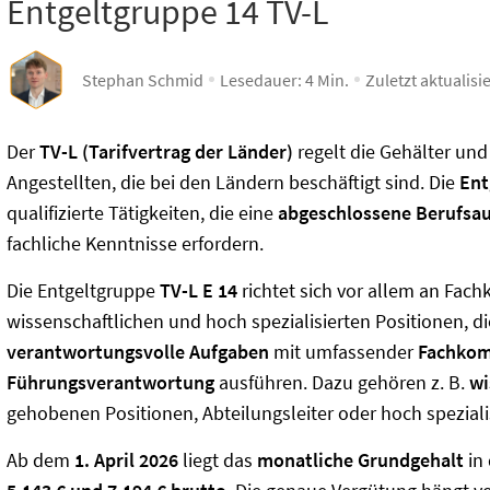
Entgeltgruppe 14 TV-L
Stephan Schmid
Lesedauer:
4
Min.
Zuletzt aktualisi
Der
TV-L (Tarifvertrag der Länder)
regelt die Gehälter un
Angestellten, die bei den Ländern beschäftigt sind. Die
Ent
qualifizierte Tätigkeiten, die eine
abgeschlossene Berufsa
fachliche Kenntnisse erfordern.
Die Entgeltgruppe
TV-L E 14
richtet sich vor allem an Fachk
wissenschaftlichen und hoch spezialisierten Positionen, 
verantwortungsvolle Aufgaben
mit umfassender
Fachkom
Führungsverantwortung
ausführen. Dazu gehören z. B.
wi
gehobenen Positionen, Abteilungsleiter oder hoch speziali
Ab dem
1. April 2026
liegt das
monatliche Grundgehalt
in